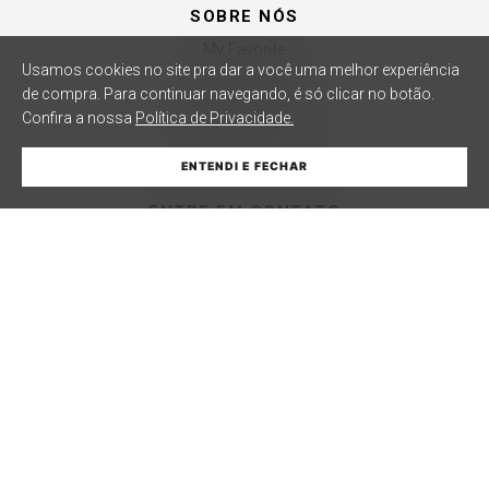
SOBRE NÓS
My Favorite
Usamos cookies no site pra dar a você uma melhor experiência
Revender a Marca
de compra.
Para continuar navegando, é só clicar no botão.
Confira a nossa
Política de Privacidade.
Trabalhe Conosco
Compre Local
WHATSAPP
ENTENDI E FECHAR
ENTRE EM CONTATO
Central de Atendimento
Copyright © 2014-2026. Todos os direitos reservados. As fotos aqui veiculadas,
logotipo e marca são de propriedade de My. É vedada a sua reprodução, total ou
parcial. Indústria e Comércio de Confecções La Moda LTDA - CNPJ 79.653.119/0009-
70 – Acesso estadual Rio Maina, nº 1925 - Vila Macarini - Criciúma/SC.