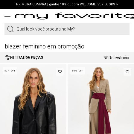
PRIMEIRA COMPRA | ganhe 10% cupom WELCOME. VER LOOKS >
PIX | 5% off no pix à vista. APROVEITAR >
Qual look você procura na My?
blazer feminino em promoção
FILTRAR
Relevância
56
PEÇAS
50%
OFF
50%
OFF