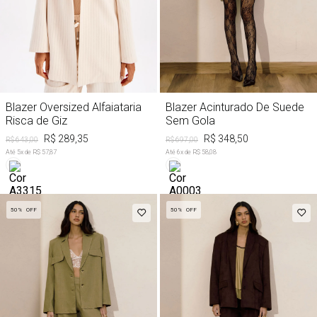
Blazer Oversized Alfaiataria
Blazer Acinturado De Suede
Risca de Giz
Sem Gola
R$ 289,35
R$ 348,50
R$ 643,00
R$ 697,00
Até
5
x de
R$ 57,87
Até
6
x de
R$ 58,08
50%
OFF
50%
OFF