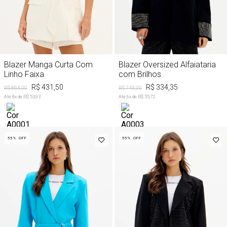
Blazer Manga Curta Com
Blazer Oversized Alfaiataria
Linho Faixa
com Brilhos
R$ 431,50
R$ 334,35
R$ 863,00
R$ 743,00
Até
8
x de
R$ 53,93
Até
6
x de
R$ 55,72
55%
OFF
55%
OFF