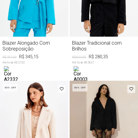
Blazer Alongado Com
Blazer Tradicional com
Sobreposição
Brilhos
R$ 345,15
R$ 280,35
R$ 767,00
R$ 623,00
Até
6
x de
R$ 57,52
Até
5
x de
R$ 56,07
55%
OFF
50%
OFF