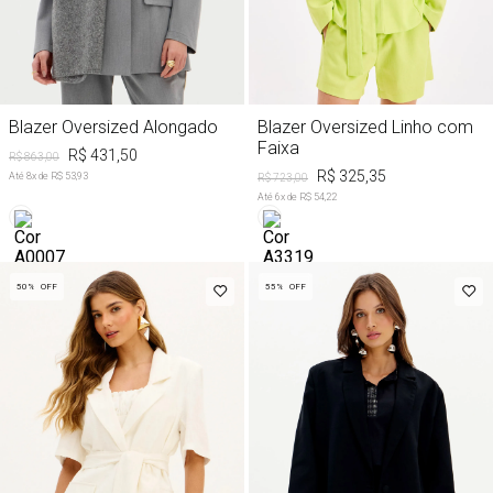
Blazer Oversized Alongado
Blazer Oversized Linho com
Faixa
R$ 431,50
R$ 863,00
R$ 325,35
Até
8
x de
R$ 53,93
R$ 723,00
Até
6
x de
R$ 54,22
50%
OFF
55%
OFF