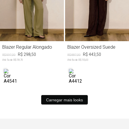
Blazer Regular Alongado
Blazer Oversized Suede
R$ 298,50
R$ 443,50
R$ 597,00
R$ 887,00
Até
5
x de
R$ 59,70
Até
8
x de
R$ 55,43
Carregar mais looks