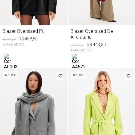
Blazer Oversized Pu
Blazer Oversized De
Alfaiataria
R$ 498,50
R$ 997,00
R$ 443,50
Até
8
x de
R$ 62,31
R$ 887,00
Até
8
x de
R$ 55,43
50%
OFF
55%
OFF