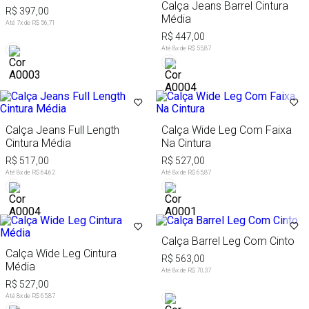
Calça Jeans Barrel Cintura
R$ 397,00
Média
Até
7
x de
R$ 56,71
R$ 447,00
Até
8
x de
R$ 55,87
Calça Jeans Full Length
Calça Wide Leg Com Faixa
Cintura Média
Na Cintura
R$ 517,00
R$ 527,00
Até
8
x de
R$ 64,62
Até
8
x de
R$ 65,87
Calça Barrel Leg Com Cinto
Calça Wide Leg Cintura
R$ 563,00
Média
Até
8
x de
R$ 70,37
R$ 527,00
Até
8
x de
R$ 65,87