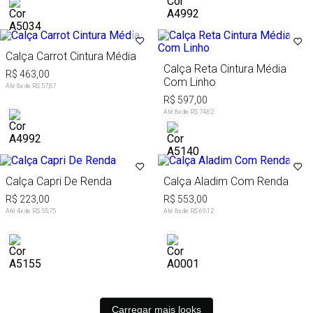
Calça Carrot Cintura Média
Calça Reta Cintura Média
R$ 463,00
Com Linho
Até
8
x de
R$ 57,87
R$ 597,00
Até
8
x de
R$ 74,62
Calça Capri De Renda
Calça Aladim Com Renda
R$ 223,00
R$ 553,00
Até
4
x de
R$ 55,75
Até
8
x de
R$ 69,12
Carregar mais looks