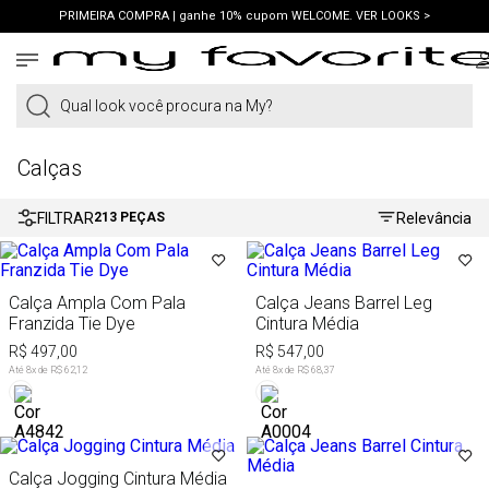
PRIMEIRA COMPRA | ganhe 10% cupom WELCOME. VER LOOKS >
PIX | 5% off no pix à vista. APROVEITAR >
Qual look você procura na My?
Calças
FILTRAR
Relevância
213
PEÇAS
Calça Ampla Com Pala
Calça Jeans Barrel Leg
Franzida Tie Dye
Cintura Média
R$ 497,00
R$ 547,00
Até
8
x de
R$ 62,12
Até
8
x de
R$ 68,37
Calça Jogging Cintura Média