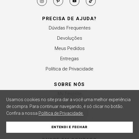
PRECISA DE AJUDA?
Dúvidas Frequentes
Devoluções
Meus Pedidos
Entregas
Política de Privacidade
SOBRE NÓS
My Favorite
Usamos cookies no site pra dar a você uma melhor experiência
Revender a Marca
de compra.
Para continuar navegando, é só clicar no botão.
Confira a nossa
Política de Privacidade.
Trabalhe Conosco
Compre Local
WHATSAPP
ENTENDI E FECHAR