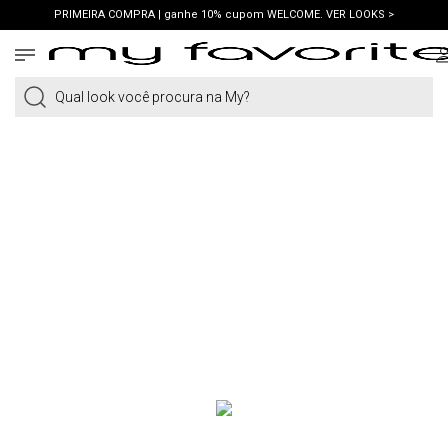
PRIMEIRA COMPRA | ganhe 10% cupom WELCOME. VER LOOKS >
PIX | 5% off no pix à vista. APROVEITAR >
Qual look você procura na My?