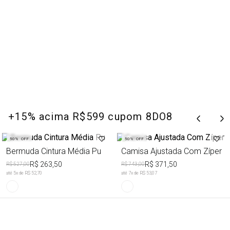
+15% acima R$599 cupom 8DO8
50%
OFF
50%
OFF
Bermuda Cintura Média Pu
Camisa Ajustada Com Zíper
R$ 263,50
R$ 371,50
R$ 527,00
R$ 743,00
até
5
x de
R$ 52,70
até
7
x de
R$ 53,07