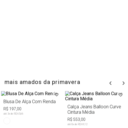
mais amados da primavera
Blusa De Alça Com Renda
Calça Jeans Balloon Curve
R$ 197,00
Cintura Média
até
3
x de
R$ 65,66
R$ 553,00
até
8
x de
R$ 69,12