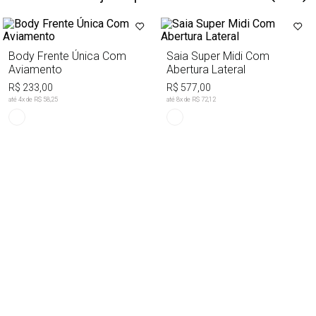
Body Frente Única Com
Saia Super Midi Com
Aviamento
Abertura Lateral
R$ 233,00
R$ 577,00
até
4
x de
R$ 58,25
até
8
x de
R$ 72,12