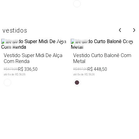
vestidos
50%
OFF
50%
OFF
Vestido Super Midi De Alça
Vestido Curto Balonê Com
Com Renda
Metal
R$ 336,50
R$ 448,50
R$ 673,00
R$ 897,00
até
6
x de
R$ 56,08
até
8
x de
R$ 56,06