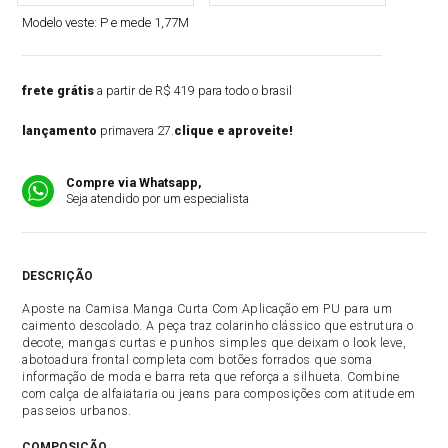
Modelo veste:
P e mede 1,77M
frete grátis
a partir de R$ 419 para todo o brasil
lançamento
primavera 27.
clique e aproveite!
Compre via Whatsapp,
Seja atendido por um especialista
DESCRIÇÃO
Aposte na Camisa Manga Curta Com Aplicação em PU para um
caimento descolado. A peça traz colarinho clássico que estrutura o
decote, mangas curtas e punhos simples que deixam o look leve,
abotoadura frontal completa com botões forrados que soma
informação de moda e barra reta que reforça a silhueta. Combine
com calça de alfaiataria ou jeans para composições com atitude em
passeios urbanos.
COMPOSIÇÃO