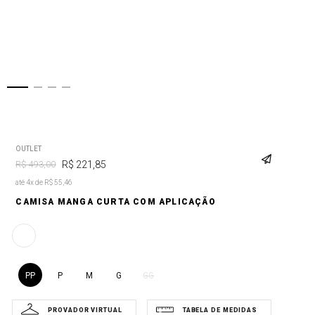
OUTLET
R$
221
,
85
R$
493
,
00
até 4x de R$ 55,46
CAMISA MANGA CURTA COM APLICAÇÃO
PP
P
M
G
GG