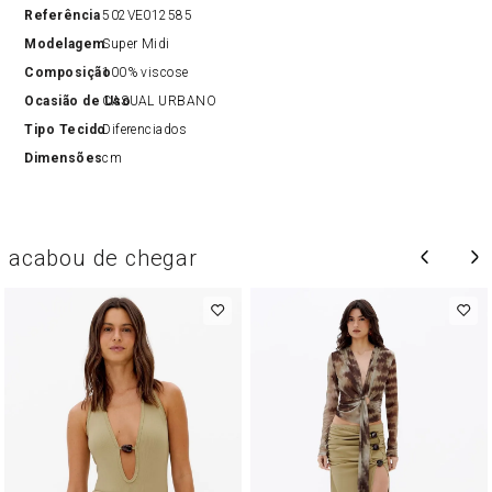
Referência
502VE012585
Modelagem
Super Midi
Composição
100% viscose
Ocasião de Uso
CASUAL URBANO
Tipo Tecido
Diferenciados
Dimensões
cm
acabou de chegar