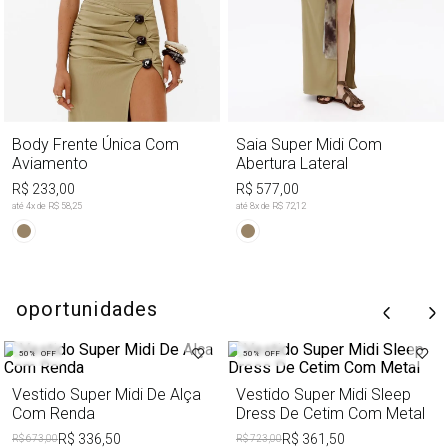
Body Frente Única Com
Saia Super Midi Com
Aviamento
Abertura Lateral
R$ 233,00
R$ 577,00
até
4
x de
R$ 58,25
até
8
x de
R$ 72,12
oportunidades
50%
OFF
50%
OFF
Vestido Super Midi De Alça
Vestido Super Midi Sleep
Com Renda
Dress De Cetim Com Metal
R$ 336,50
R$ 361,50
R$ 673,00
R$ 723,00