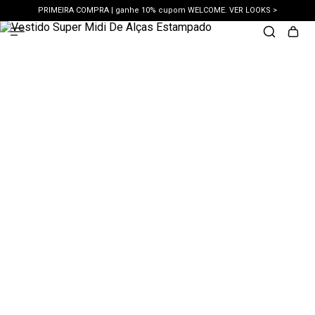
PRIMEIRA COMPRA | ganhe 10% cupom WELCOME. VER LOOKS >
PIX | 5% off no pix à vista. APROVEITAR >