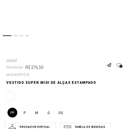
OUTLET
R$
276
,
50
R$
553
,
00
até 5x de R$ 55,30
VESTIDO SUPER MIDI DE ALÇAS ESTAMPADO
PP
P
M
G
GG