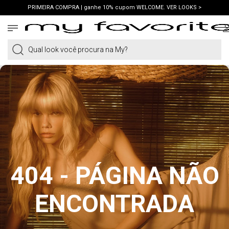
PRIMEIRA COMPRA | ganhe 10% cupom WELCOME. VER LOOKS >
FRETE GRÁTIS | em compras a partir de R$419. AMEI >
PIX | 5% off no pix à vista. APROVEITAR >
Qual look você procura na My?
404 - PÁGINA NÃO
ENCONTRADA