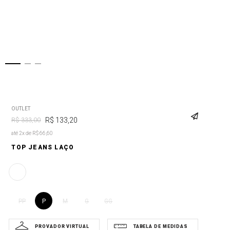
OUTLET
R$
133
,
20
R$
333
,
00
até 2x de R$ 66,60
TOP JEANS LAÇO
P
PP
M
G
GG