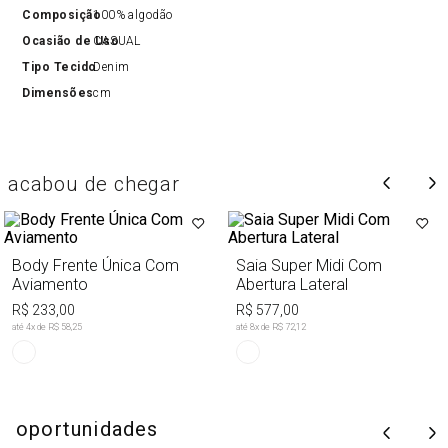
Composição
100% algodão
Ocasião de Uso
CASUAL
Tipo Tecido
Denim
Dimensões
cm
acabou de chegar
Body Frente Única Com
Saia Super Midi Com
Aviamento
Abertura Lateral
R$ 233,00
R$ 577,00
até
4
x de
R$ 58,25
até
8
x de
R$ 72,12
oportunidades