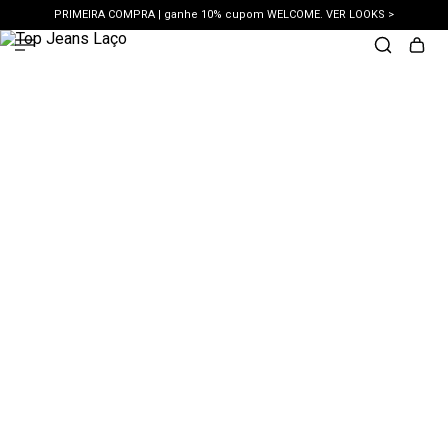
PRIMEIRA COMPRA | ganhe 10% cupom WELCOME. VER LOOKS >
PIX | 5% off no pix à vista. APROVEITAR >