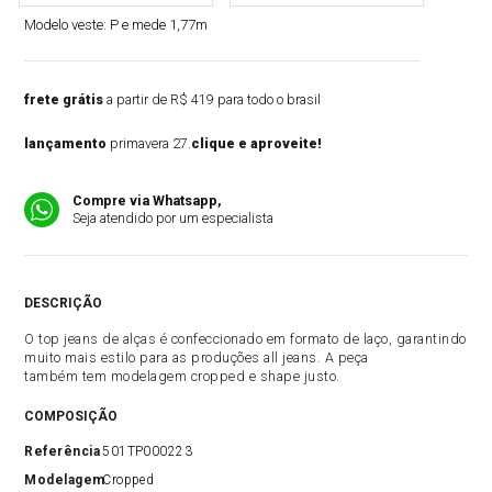
Modelo veste:
P e mede 1,77m
frete grátis
a partir de R$ 419 para todo o brasil
lançamento
primavera 27.
clique e aproveite!
Compre via Whatsapp,
Seja atendido por um especialista
DESCRIÇÃO
O top jeans de alças é confeccionado em formato de laço, garantindo
muito mais estilo para as produções all jeans. A peça
também tem modelagem cropped e shape justo.
COMPOSIÇÃO
Referência
501TP000223
Modelagem
Cropped