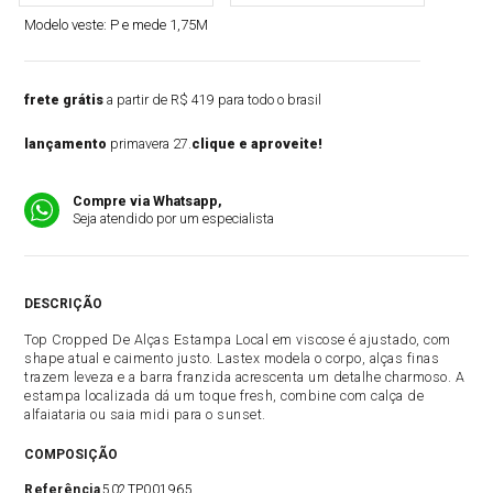
Modelo veste:
P e mede 1,75M
frete grátis
a partir de R$ 419 para todo o brasil
lançamento
primavera 27.
clique e aproveite!
Compre via Whatsapp,
Seja atendido por um especialista
DESCRIÇÃO
Top Cropped De Alças Estampa Local em viscose é ajustado, com
shape atual e caimento justo. Lastex modela o corpo, alças finas
trazem leveza e a barra franzida acrescenta um detalhe charmoso. A
estampa localizada dá um toque fresh, combine com calça de
alfaiataria ou saia midi para o sunset.
COMPOSIÇÃO
Referência
502TP001965