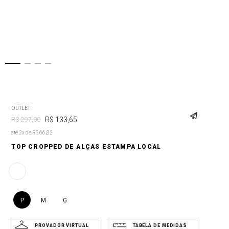
OUTLET
R$
133
,
65
R$
297
,
00
até 2x de R$ 66,82
TOP CROPPED DE ALÇAS ESTAMPA LOCAL
P
M
G