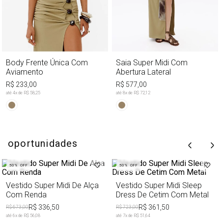
Body Frente Única Com
Saia Super Midi Com
Aviamento
Abertura Lateral
R$ 233,00
R$ 577,00
até
4
x de
R$ 58,25
até
8
x de
R$ 72,12
oportunidades
50%
OFF
50%
OFF
Vestido Super Midi De Alça
Vestido Super Midi Sleep
Com Renda
Dress De Cetim Com Metal
R$ 336,50
R$ 361,50
R$ 673,00
R$ 723,00
até
6
x de
R$ 56,08
até
7
x de
R$ 51,64