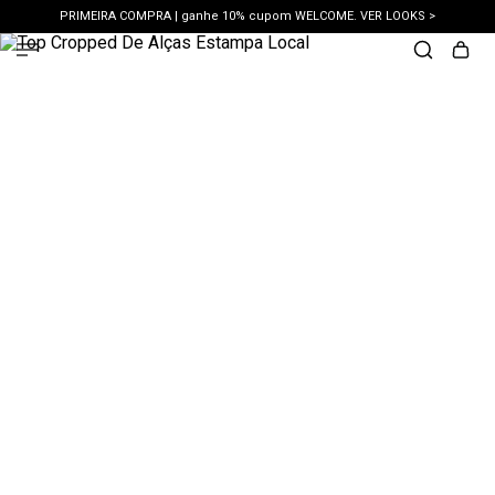
PRIMEIRA COMPRA | ganhe 10% cupom WELCOME. VER LOOKS >
PIX | 5% off no pix à vista. APROVEITAR >