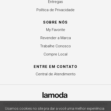
Entregas
Política de Privacidade
SOBRE NÓS
My Favorite
Revender a Marca
Trabalhe Conosco
Compre Local
ENTRE EM CONTATO
Central de Atendimento
Copyright © 2014-2026. Todos os direitos reservados. As fotos aqui veiculadas,
Usamos cookies no site pra dar a você uma melhor experiência
logotipo e marca são de propriedade de My. É vedada a sua reprodução, total ou