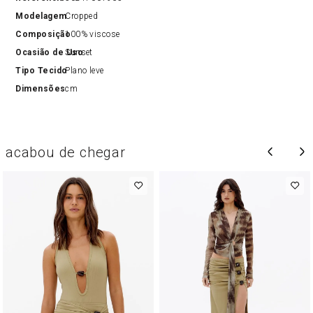
Modelagem
Cropped
Composição
100% viscose
Ocasião de Uso
Sunset
Tipo Tecido
Plano leve
Dimensões
cm
acabou de chegar