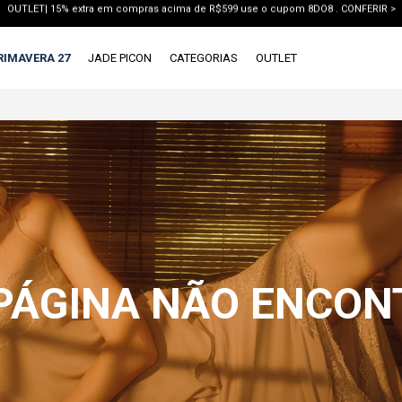
PRIMEIRA COMPRA | use o cupom WELCOME e ganhe 10% off. VER LOOKS >
PIX | 5% off no pix à vista. APROVEITAR >
RIMAVERA 27
JADE PICON
CATEGORIAS
OUTLET
X
1ª DEVOLUÇÃO GRÁTIS
TERMOS MAIS BUSCADOS
1
º
vestido
2
º
blusa
3
º
calca jeans
4
º
calca
5
º
saia
 PÁGINA NÃO ENCO
6
º
conjunto
7
º
short
8
º
blazer