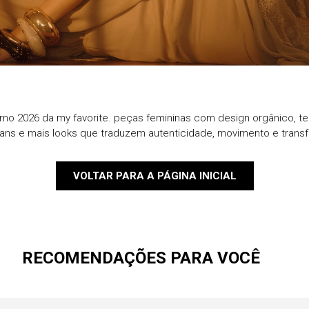
9
º
jaqueta
10
º
macacao
rno 2026 da my favorite. peças femininas com design orgânico, te
eans e mais looks que traduzem autenticidade, movimento e trans
VOLTAR PARA A PÁGINA INICIAL
RECOMENDAÇÕES PARA VOCÊ