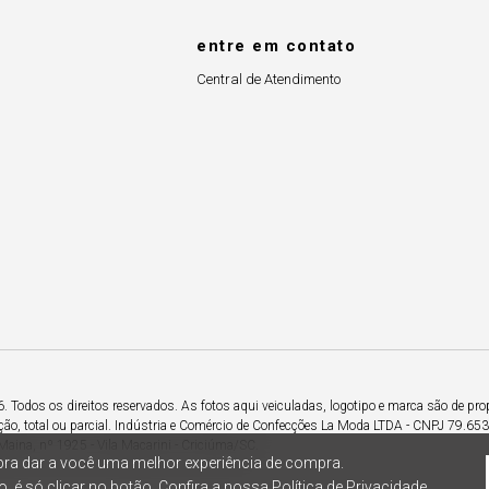
entre em contato
Central de Atendimento
Todos os direitos reservados. As fotos aqui veiculadas, logotipo e marca são de pro
ção, total ou parcial. Indústria e Comércio de Confecções La Moda LTDA - CNPJ 79.6
Maina, nº 1925 - Vila Macarini - Criciúma/SC.
ra dar a você uma melhor experiência de compra.
, é só clicar no botão. Confira a nossa
Política de Privacidade.