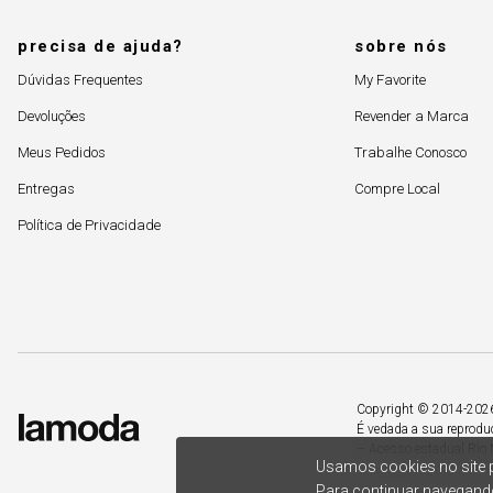
precisa de ajuda?
sobre nós
Dúvidas Frequentes
My Favorite
Devoluções
Revender a Marca
Meus Pedidos
Trabalhe Conosco
Entregas
Compre Local
Política de Privacidade
Copyright © 2014-2026. 
É vedada a sua reprodu
– Acesso estadual Rio 
Usamos cookies no site p
Para continuar navegando