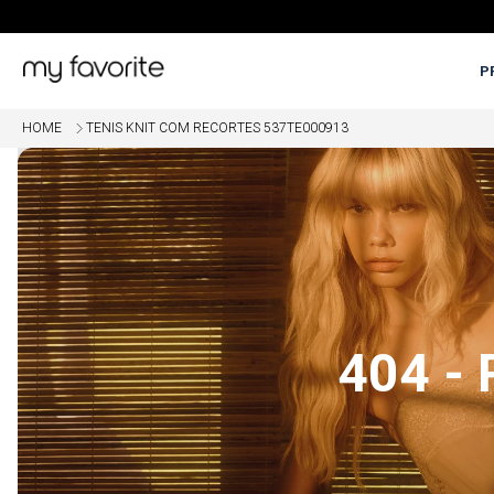
P
HOME
TENIS KNIT COM RECORTES 537TE000913
OME
5% OFF EM COMPRAS COM PI
404 -