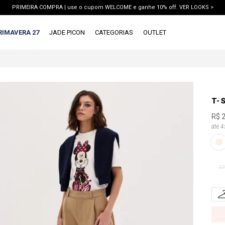
PRIMEIRA COMPRA | use o cupom WELCOME e ganhe 10% off. VER LOOKS >
PIX | 5% off no pix à vista. APROVEITAR >
RIMAVERA 27
JADE PICON
CATEGORIAS
OUTLET
X
1ª DEVOLUÇÃO GRÁTIS
TERMOS MAIS BUSCADOS
1
º
vestido
T-
2
º
blusa
R$
3
º
calca jeans
até 
4
º
calca
5
º
saia
PP
6
º
short
7
º
conjunto
8
º
jaqueta