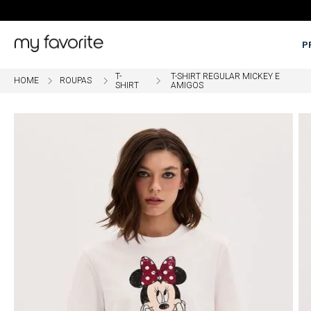
P
T-
T-SHIRT REGULAR MICKEY E
ROUPAS
OME
5% OFF EM COMPRAS COM PI
SHIRT
AMIGOS