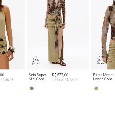
G
PP
P
M
G
PP
P
,00
Saia Super
R$ 577,00
Blusa Manga
Midi Com
Longa Com
e
R$ 58,25
até
8
x de
R$ 72,12
Abertura
Faixa Fixa Tie
Lateral
Dye