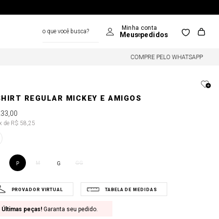
o que você busca?
COMPRE PELO WHATSAPP
SHIRT REGULAR MICKEY E AMIGOS
233
,
00
4x de R$ 58,25
M
GG
P
G
Últimas peças!
Garanta seu pedido.