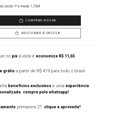
lo veste:
P e mede 1,70M
COMPRAR AGORA
ADICIONAR À SACOLA
ue no
à vista e
pix
economize R$ 11,65
a partir de R$ 419 para todo o brasil
e grátis
anta
e uma
benefícios exclusivos
experiência
.
sonalizada
compre pelo whatsapp!
primavera 27.
çamento
clique e aproveite!