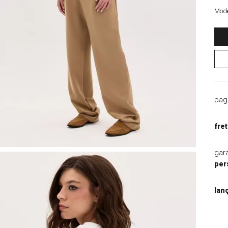
9
º
blazer
Mode
10
º
macacao
pag
fret
gar
per
lan