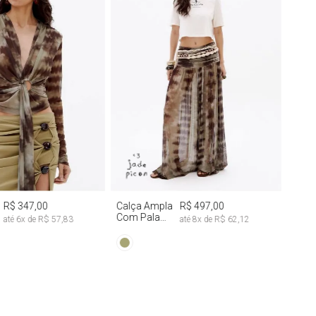
M
G
PP
M
G
R$ 347,00
Calça Ampla
R$ 497,00
Com Pala
até
6
x de
R$ 57,83
até
8
x de
R$ 62,12
Franzida Tie
Dye