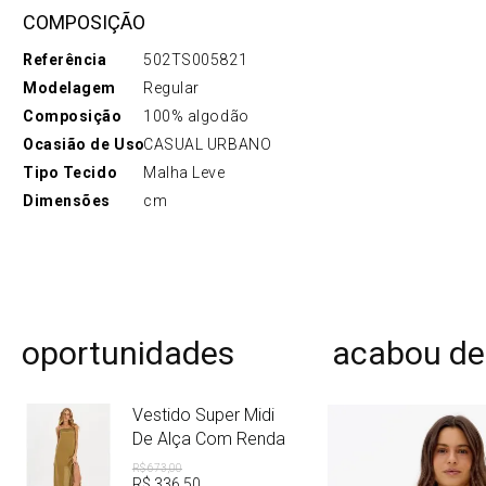
COMPOSIÇÃO
Referência
502TS005821
Modelagem
Regular
Composição
100% algodão
Ocasião de Uso
CASUAL URBANO
Tipo Tecido
Malha Leve
Dimensões
cm
oportunidades
acabou de
Vestido Super Midi
De Alça Com Renda
R$
673
,
00
R$
336
,
50