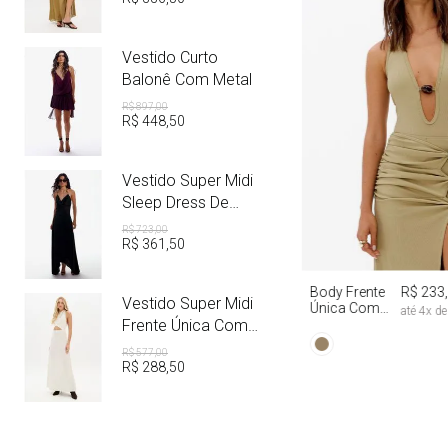
Vestido Curto
Balonê Com Metal
R$
897
,
00
R$
448
,
50
Vestido Super Midi
Sleep Dress De
Cetim Com Metal
R$
723
,
00
R$
361
,
50
PP
P
M
Body Frente
R$ 233
Vestido Super Midi
Única Com
até
4
x d
Aviamento
Frente Única Com
Linho
R$
577
,
00
R$
288
,
50