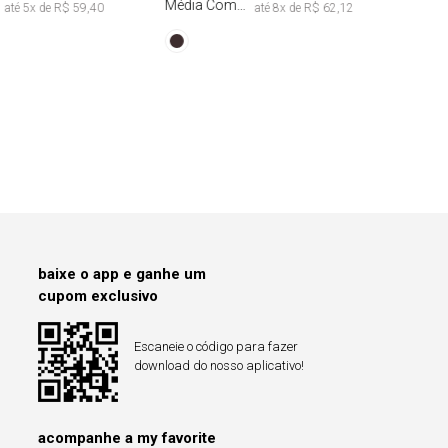
Média Com
até
5
x de
R$ 59,40
até
8
x de
R$ 62,12
Drapeado
baixe o app e ganhe um
cupom exclusivo
Escaneie o código para fazer
download do nosso aplicativo!
acompanhe a my favorite