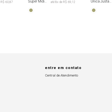
Super Midi
Única Justa
e
R$ 60,87
até
8
x de
R$ 69,12
Manga Longa
Tie Dye
Tie Dye
entre em contato
Central de Atendimento