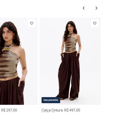
M
G
PP
P
M
G
lançamento
R$ 297,00
Calça Cintura
R$ 497,00