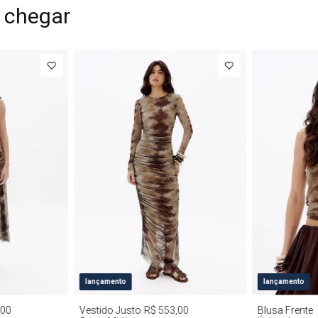
 chegar
G
PP
P
M
G
PP
P
lançamento
lançamento
,00
Vestido Justo
R$ 553,00
Blusa Frente