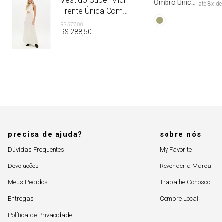
Vestido Super Midi
Ombro Único
até
8
x d
Com Faixa Tie
Frente Única Com
Dye
Linho
R$
577
,
00
R$
288
,
50
precisa de ajuda?
sobre nós
Dúvidas Frequentes
My Favorite
Devoluções
Revender a Marca
Meus Pedidos
Trabalhe Conosco
Entregas
Compre Local
Política de Privacidade