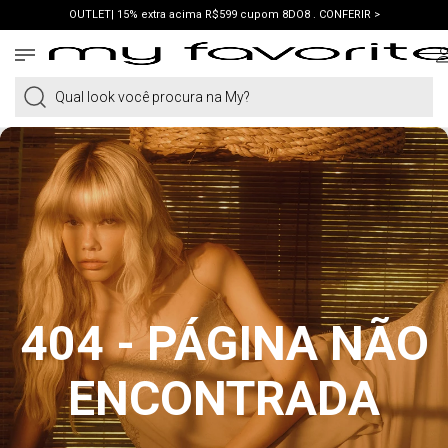
OUTLET| 15% extra acima R$599 cupom 8DO8 . CONFERIR >
PRIMEIRA COMPRA | ganhe 10% cupom WELCOME. VER LOOKS >
PIX | 5% off no pix à vista. APROVEITAR >
Qual look você procura na My?
404 - PÁGINA NÃO
ENCONTRADA