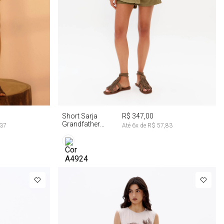
G
34
36
38
40
Short Sarja
R$ 347,00
Grandfather
,37
Até
6
x de
R$ 57,83
Cintura Média Tie
Dye