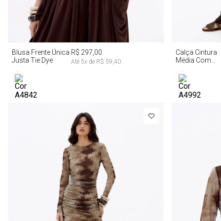
PP
P
M
G
PP
Blusa Frente Única
R$ 297,00
Calça Cintura
Justa Tie Dye
Média Com
Até
5
x de
R$ 59,40
Drapeado