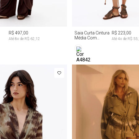
P
M
G
PP
P
M
R$ 497,00
Saia Curta Cintura
R$ 223,00
Média Com
Até
8
x de
R$ 62,12
Até
4
x de
R$ 55
Babado Tie Dye