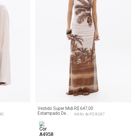
PP
P
M
G
Vestido Super Midi
R$ 647,00
Estampado De
,62
Até
8
x de
R$ 80,87
Tule