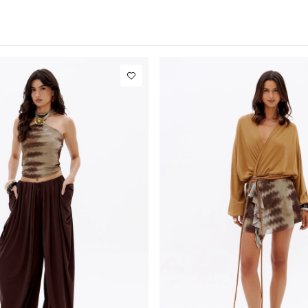
9
º
jaqueta
10
º
macacao