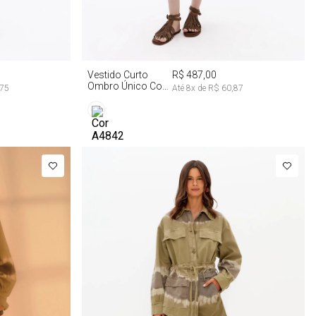
G
PP
P
M
G
Vestido Curto
R$ 487,00
Ombro Único Com
,75
Até
8
x de
R$ 60,87
Faixa Tie Dye