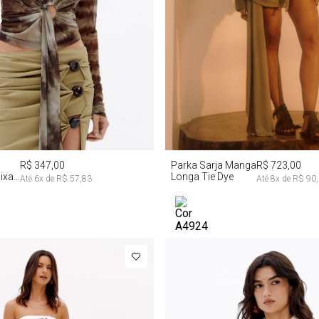
P
M
G
PP
P
M
R$ 347,00
Parka Sarja Manga
R$ 723,00
ixa
Longa Tie Dye
Até
6
x de
R$ 57,83
Até
8
x de
R$ 90