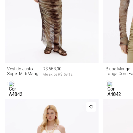
PP
P
M
G
PP
Vestido Justo
R$ 553,00
Blusa Manga
Super Midi Manga
Longa Com Fa
Até
8
x de
R$ 69,12
Longa Tie Dye
Fixa Tie Dye