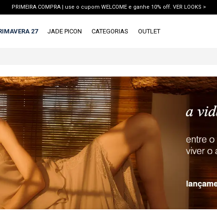
PRIMEIRA COMPRA | use o cupom WELCOME e ganhe 10% off. VER LOOKS >
PIX | 5% off no pix à vista. APROVEITAR >
RIMAVERA 27
JADE PICON
CATEGORIAS
OUTLET
X
1ª DEVOLUÇÃO GRÁTIS
TERMOS MAIS BUSCADOS
1
º
vestido
2
º
blusa
3
º
calca jeans
4
º
calca
5
º
saia
6
º
conjunto
7
º
short
8
º
blazer