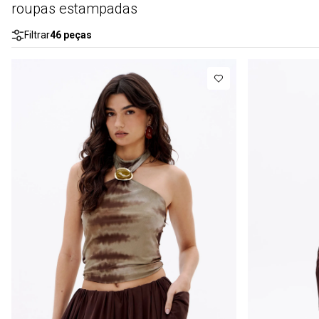
roupas estampadas
Filtrar
46
peças