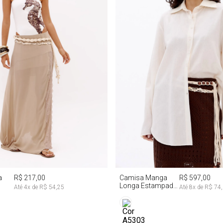
P
M
G
P
M
G
a
R$ 217,00
Camisa Manga
R$ 597,00
Longa Estampada
Até
4
x de
R$ 54,25
Até
8
x de
R$ 74
Com Linho