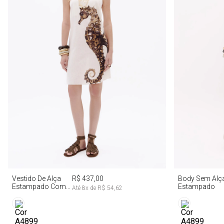
P
M
G
PP
Vestido De Alça
R$ 437,00
Body Sem Alç
Estampado Com
Estampado
Até
8
x de
R$ 54,62
Linho