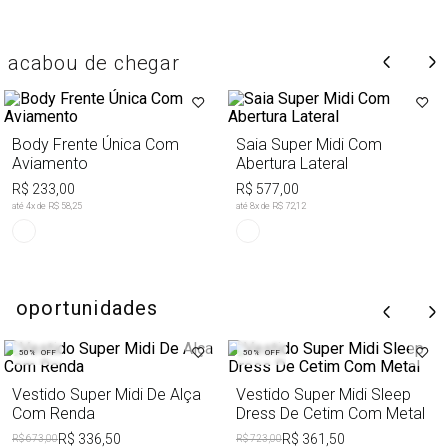
acabou de chegar
Body Frente Única Com
Saia Super Midi Com
Aviamento
Abertura Lateral
R$ 233,00
R$ 577,00
até
4
x de
R$ 58,25
até
8
x de
R$ 72,12
oportunidades
50%
OFF
50%
OFF
Vestido Super Midi De Alça
Vestido Super Midi Sleep
Com Renda
Dress De Cetim Com Metal
R$ 336,50
R$ 361,50
R$ 673,00
R$ 723,00