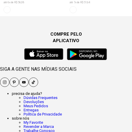
até
6
x de
R$ 56,08
até
7
x de
R$ 51,64
COMPRE PELO
APLICATIVO
SIGA A GENTE NAS MÍDIAS SOCIAIS
precisa de ajuda?
Dúvidas Frequentes
Devoluções
Meus Pedidos
Entregas
Política de Privacidade
sobre nós
My Favorite
Revender a Marca
Trabalhe Conosco