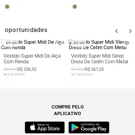
oportunidades
50%
OFF
50%
OFF
Vestido Super Midi De Alça
Vestido Super Midi Sleep
Com Renda
Dress De Cetim Com Metal
R$ 336,50
R$ 361,50
R$ 673,00
R$ 723,00
até
6
x de
R$ 56,08
até
7
x de
R$ 51,64
COMPRE PELO
APLICATIVO