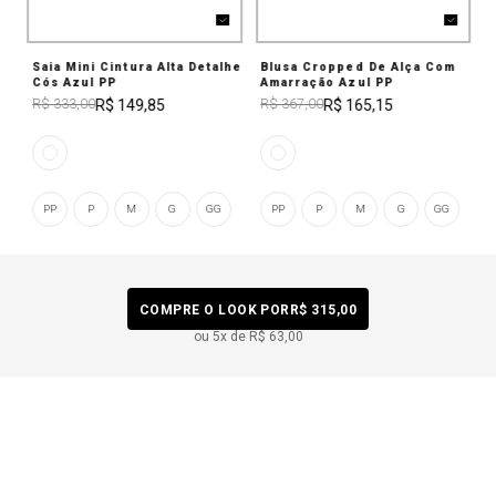
Saia Mini Cintura Alta Detalhe
Blusa Cropped De Alça Com
Cós Azul PP
Amarração Azul PP
R$ 149,85
R$ 165,15
R$ 333,00
R$ 367,00
PP
P
M
G
GG
PP
P
M
G
GG
COMPRE O LOOK POR
R$ 315,00
ou
5
x de
R$ 63,00