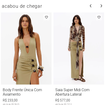
acabou de chegar
Body Frente Única Com
Saia Super Midi Com
Aviamento
Abertura Lateral
R$ 233,00
R$ 577,00
até
4
x de
R$ 58,25
até
8
x de
R$ 72,12