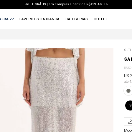
FRETE GRÁTIS | em compras a partir de R$419. AMEI >
PIX | 5% off no pix à vista. APROVEITAR >
VERA 27
FAVORITOS DA BIANCA
CATEGORIAS
OUTLET
TERMOS MAIS BUSCADOS
OUTL
1
º
vestido
SA
2
º
blusa
R$
52
3
º
calca jeans
R$
até 
4
º
calca
5
º
saia
6
º
conjunto
PP
7
º
short
8
º
jaqueta
Mode