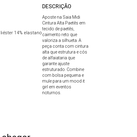
DESCRIÇÃO
Aposte na Saia Midi
Cintura Alta Paetês em
tecido de paetês,
liéster 14% elastano
caimento reto que
valoriza a silhueta. A
peça conta com cintura
alta que estrutura e cós
de alfaiataria que
garante ajuste
estruturado. Combine
com bolsa pequena e
mule para um mood it
girl em eventos
noturnos.