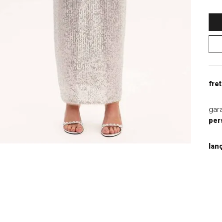
9
º
blazer
10
º
casaco
fret
gar
per
lan