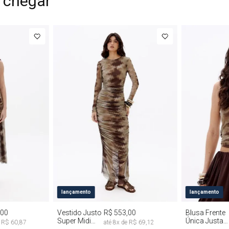
 chegar
G
PP
P
M
G
PP
P
lançamento
lançamento
,00
Vestido Justo
R$ 553,00
Blusa Frente
Super Midi
Única Justa
e
R$ 60,87
até
8
x de
R$ 69,12
Manga Longa
Tie Dye