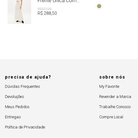
Frente Única Com
Dye
Linho
R$
577
,
00
R$
288
,
50
precisa de ajuda?
sobre nós
Dúvidas Frequentes
My Favorite
Devoluções
Revender a Marca
Meus Pedidos
Trabalhe Conosco
Entregas
Compre Local
Política de Privacidade