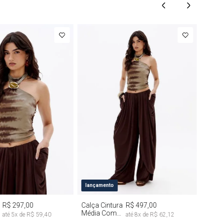
M
G
PP
P
M
G
lançamento
R$ 297,00
Calça Cintura
R$ 497,00
Média Com
até
5
x de
R$ 59,40
até
8
x de
R$ 62,12
Drapeado