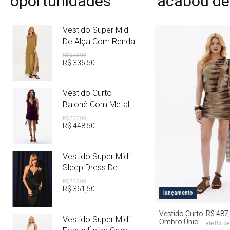
oportunidades
acabou de
Vestido Super Midi
De Alça Com Renda
R$
673
,
00
R$
336
,
50
Vestido Curto
Balonê Com Metal
R$
897
,
00
R$
448
,
50
Vestido Super Midi
Sleep Dress De
Cetim Com Metal
R$
723
,
00
R$
361
,
50
PP
P
M
lançamento
Vestido Curto
R$ 487
Vestido Super Midi
Ombro Único
até
8
x d
Com Faixa Tie