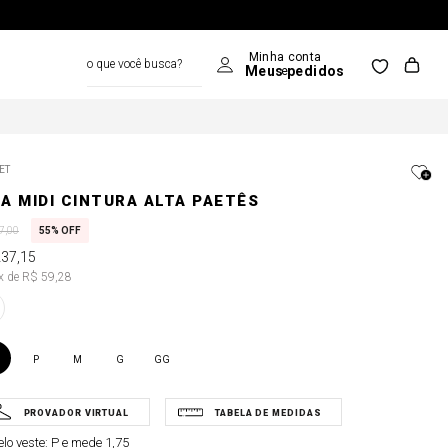
o que você busca?
ET
IA MIDI CINTURA ALTA PAETÊS
7
,
00
55%
OFF
237
,
15
4x de R$ 59,28
P
M
G
GG
lo veste:
P e mede 1,75