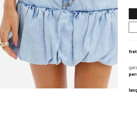
9
º
blazer
10
º
casaco
fret
gar
per
lan