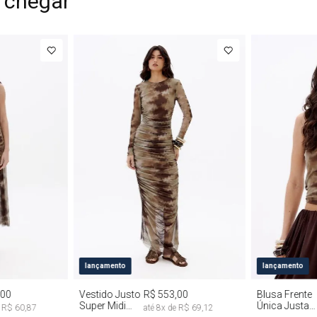
 chegar
G
PP
P
M
G
PP
P
lançamento
lançamento
,00
Vestido Justo
R$ 553,00
Blusa Frente
Super Midi
Única Justa
e
R$ 60,87
até
8
x de
R$ 69,12
Manga Longa
Tie Dye