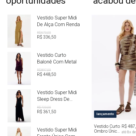
oportunidades
acabou de
Vestido Super Midi
De Alça Com Renda
R$
673
,
00
R$
336
,
50
Vestido Curto
Balonê Com Metal
R$
897
,
00
R$
448
,
50
Vestido Super Midi
Sleep Dress De
Cetim Com Metal
R$
723
,
00
R$
361
,
50
PP
P
M
lançamento
Vestido Curto
R$ 487
Vestido Super Midi
Ombro Único
até
8
x d
Com Faixa Tie