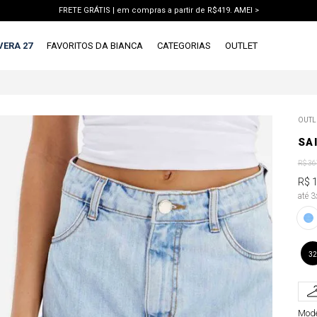
FRETE GRÁTIS | em compras a partir de R$419. AMEI >
PIX | 5% off no pix à vista. APROVEITAR >
VERA 27
FAVORITOS DA BIANCA
CATEGORIAS
OUTLET
TERMOS MAIS BUSCADOS
OUTL
1
º
vestido
SA
2
º
blusa
R$
36
3
º
calca jeans
R$
até 
4
º
calca
5
º
saia
6
º
short
32
7
º
conjunto
8
º
jaqueta
Mode