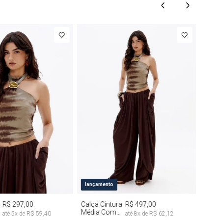
M
G
PP
P
M
G
lançamento
R$ 297,00
Calça Cintura
R$ 497,00
Média Com
até
5
x de
R$ 59,40
até
8
x de
R$ 62,12
Drapeado