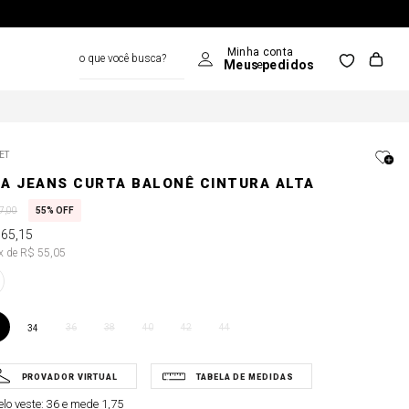
o que você busca?
ET
IA JEANS CURTA BALONÊ CINTURA ALTA
7
,
00
55%
OFF
165
,
15
3x de R$ 55,05
36
38
40
42
44
34
lo veste:
36 e mede 1,75