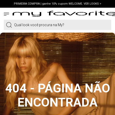
PRIMEIRA COMPRA | ganhe 10% cupom WELCOME. VER LOOKS >
PIX | 5% off no pix à vista. APROVEITAR >
Qual look você procura na My?
404 - PÁGINA NÃO
ENCONTRADA