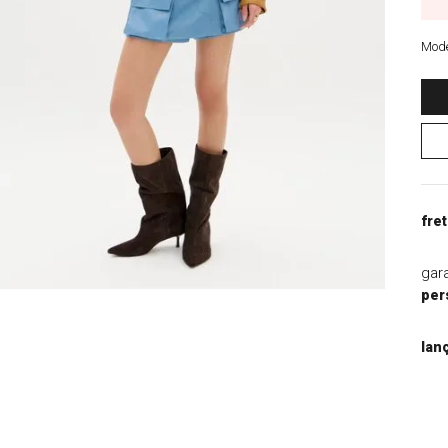
9
º
blazer
10
º
macacao
Mode
fret
gar
per
lan