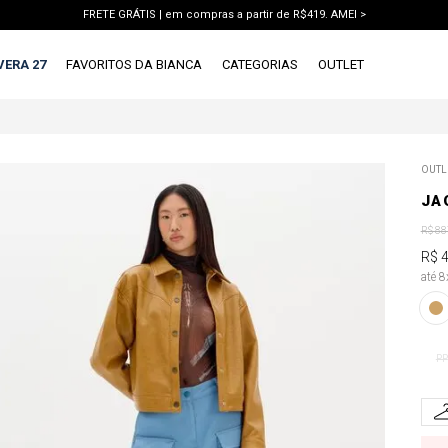
FRETE GRÁTIS | em compras a partir de R$419. AMEI >
PIX | 5% off no pix à vista. APROVEITAR >
VERA 27
FAVORITOS DA BIANCA
CATEGORIAS
OUTLET
TERMOS MAIS BUSCADOS
OUTL
1
º
vestido
JA
2
º
blusa
R$
88
3
º
calca jeans
R$
até 
4
º
calca
5
º
saia
6
º
short
PP
7
º
conjunto
8
º
jaqueta