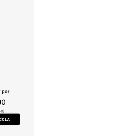
 por
00
,40
ACOLA