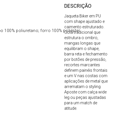
DESCRIÇÃO
Jaqueta Biker em PU
com shape ajustado e
caimento estruturado.
o 100% poliuretano; forro 100% poliéster
Gola tradicional que
estrutura o ombro,
mangas longas que
equilibram o shape,
barra reta e fechamento
por botões de pressão,
recortes marcantes
definem painéis frontais
e um V nas costas com
aplicações de metal que
arrematam o styling.
Aposte com calça wide
leg ou peças ajustadas
para um match de
atitude.