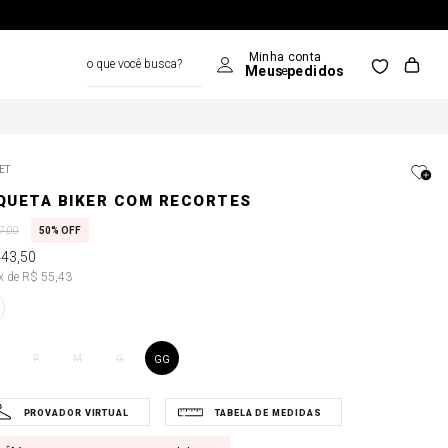
o que você busca?
ET
QUETA BIKER COM RECORTES
7
,
00
50%
OFF
443
,
50
8x de R$ 55,43
P
M
G
GG