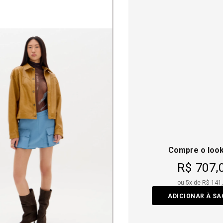
Compre o look
R$ 707,
ou
5
x de
R$ 141
ADICIONAR À S