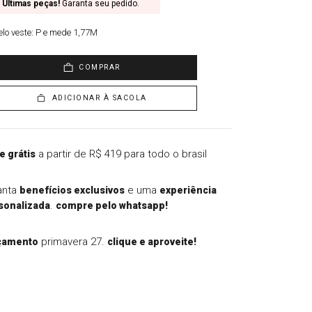
Últimas peças!
Garanta seu pedido.
lo veste:
P e mede 1,77M
COMPRAR
ADICIONAR À SACOLA
a partir de R$ 419 para todo o brasil
e grátis
anta
e uma
benefícios exclusivos
experiência
.
sonalizada
compre pelo whatsapp!
primavera 27.
çamento
clique e aproveite!