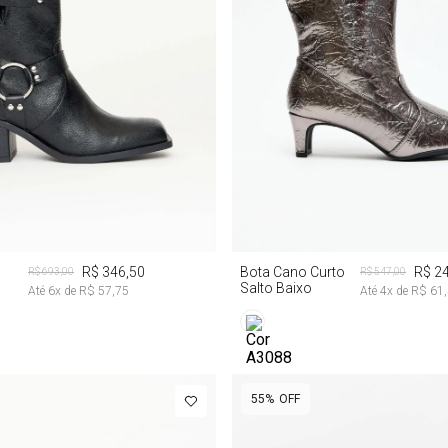
9
º
jaqueta
10
º
macacao
35
35
R$ 346,50
Bota Cano Curto
R$ 2
R$ 693,00
R$ 547,00
Salto Baixo
Até
6
x de
R$ 57,75
Até
4
x de
R$ 61
55%
OFF