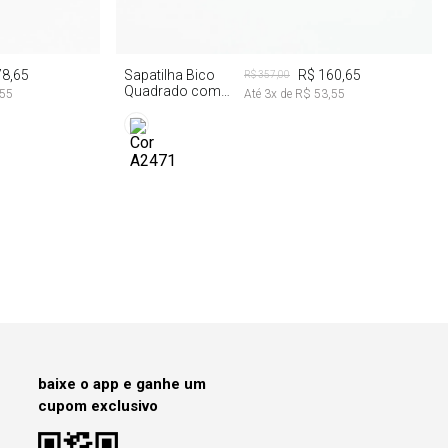
35
78,65
Sapatilha Bico
R$ 160,65
R$ 357,00
Quadrado com
,55
Até
3
x de
R$ 53,55
Cabedal Formato
Coração
baixe o app e ganhe um
cupom exclusivo