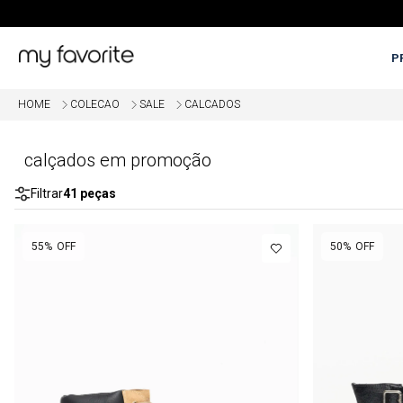
P
HOME
COLECAO
SALE
CALCADOS
OME
5% OFF EM COMPRAS COM PI
calçados em promoção
Filtrar
41
peças
55%
OFF
50%
OFF