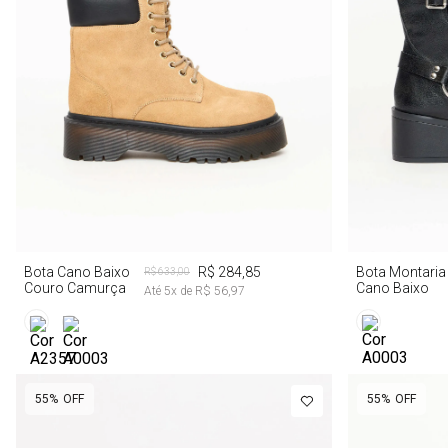
34
35
38
Bota Montaria
Bota Cano Baixo
R$ 284,85
R$ 633,00
Cano Baixo
Couro Camurça
Até
5
x de
R$ 56,97
55%
OFF
55%
OFF