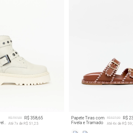
39
34
35
R$ 358,65
Papete Tiras com
R$ 2
R$ 797,00
R$ 527,00
ela
Fivela e Tramado
Até
7
x de
R$ 51,23
Até
4
x de
R$ 59