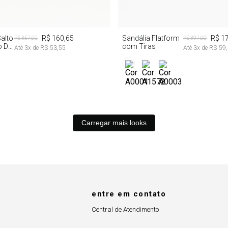
35
39
alto
R$ 160,65
Sandália Flatform
R$ 1
R$ 357,00
R$ 397,00
o De
com Tiras
Até
3
x de
R$ 53,55
Até
3
x de
R$ 59
Carregar mais looks
entre em contato
Central de Atendimento