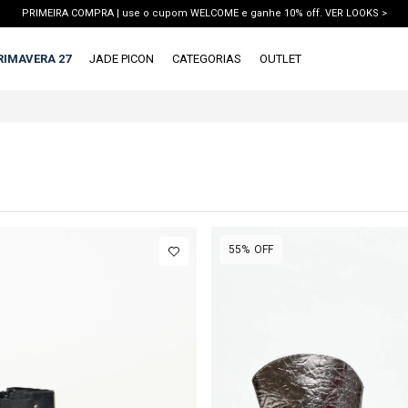
PRIMEIRA COMPRA | use o cupom WELCOME e ganhe 10% off. VER LOOKS >
PIX | 5% off no pix à vista. APROVEITAR >
RIMAVERA 27
JADE PICON
CATEGORIAS
OUTLET
X
1ª DEVOLUÇÃO GRÁTIS
TERMOS MAIS BUSCADOS
1
º
vestido
2
º
blusa
3
º
calca jeans
55%
OFF
4
º
calca
5
º
saia
6
º
conjunto
7
º
short
8
º
blazer