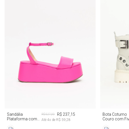
35
38
39
38
Sandália
R$ 237,15
Bota Coturno
R$ 527,00
Plataforma com
Couro com Fiv
Até
4
x de
R$ 59,28
Tiras
e Ilhós