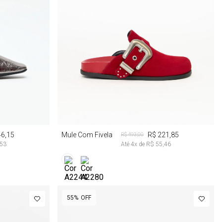
34
35
46,15
Mule Com Fivela
R$ 221,85
R$ 493,00
,53
Até
4
x de
R$ 55,46
55%
OFF