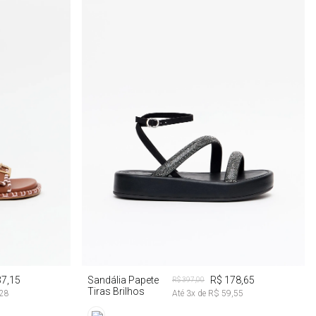
34
36
37
39
37,15
Sandália Papete
R$ 178,65
R$ 397,00
Tiras Brilhos
,28
Até
3
x de
R$ 59,55