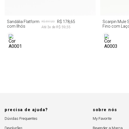
39
Sandália Flatform
R$ 178,65
Scarpin Mule S
R$ 397,00
com Ilhós
Fino com Laç
Até
3
x de
R$ 59,55
Pérolas
precisa de ajuda?
sobre nós
Dúvidas Frequentes
My Favorite
Devoluções
Revender a Marca