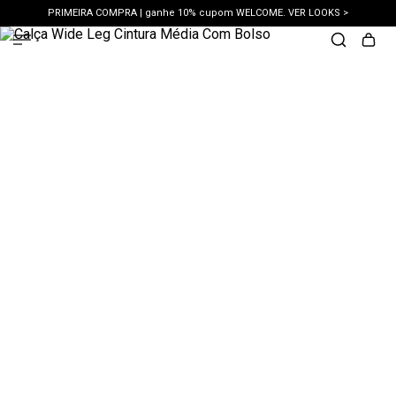
PRIMEIRA COMPRA | ganhe 10% cupom WELCOME. VER LOOKS >
PIX | 5% off no pix à vista. APROVEITAR >