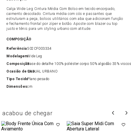
Calça Wide Leg Cintura Média Com Bolso em tecido encorpado,
caimento descolado. Cintura média com cós e passantes que
estruturam a peça, bolsos utilitários com aba que adicionam função
e fechamento frontal por zíper e botão. Aposte com blazer ou top
justo e tênis para um styling urbano com atitude.
COMPOSIÇÃO
Referência
502CF003334
Modelagem
Wide Leg
Composição
Base do detalhe 100% poliéster corpo 50% algodão 35% viscos
Ocasião de Uso
CASUAL URBANO
Tipo Tecido
Plano pesado
Dimensões
cm
acabou de chegar