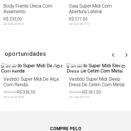
Body Frente Única Com
Saia Super Midi Com
Aviamento
Abertura Lateral
R$ 233,00
R$ 577,00
até
4
x de
R$ 58,25
até
8
x de
R$ 72,12
oportunidades
50%
OFF
50%
OFF
Vestido Super Midi De Alça
Vestido Super Midi Sleep
Com Renda
Dress De Cetim Com Metal
R$ 336,50
R$ 361,50
R$ 673,00
R$ 723,00
até
6
x de
R$ 56,08
até
7
x de
R$ 51,64
COMPRE PELO