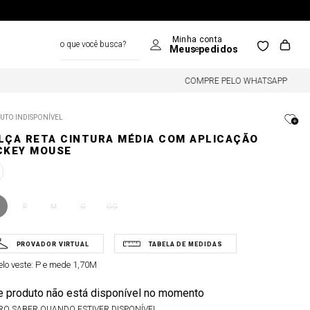
o que você busca?
COMPRE PELO WHATSAPP
UTO INDISPONÍVEL
LÇA RETA CINTURA MÉDIA COM APLICAÇÃO
CKEY MOUSE
P
M
G
GG
lo veste:
P e mede 1,70M
e produto não está disponível no momento
RO SABER QUANDO ESTIVER DISPONÍVEL