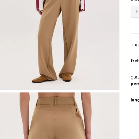
9
º
blazer
10
º
macacao
pag
fret
gar
per
lan