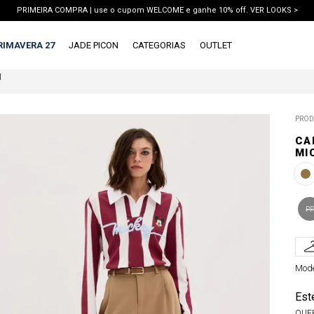
PRIMEIRA COMPRA | use o cupom WELCOME e ganhe 10% off. VER LOOKS >
PIX | 5% off no pix à vista. APROVEITAR >
RIMAVERA 27
JADE PICON
CATEGORIAS
OUTLET
M
X
1ª DEVOLUÇÃO GRÁTIS
TERMOS MAIS BUSCADOS
PROD
1
º
vestido
CA
2
º
blusa
MI
3
º
calca jeans
4
º
calca
PP
5
º
saia
6
º
short
Mode
7
º
conjunto
8
º
jaqueta
Est
QUE