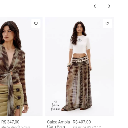
M
G
M
G
R$ 347,00
Calça Ampla
R$ 497,00
Com Pala
até
6
x de
R$ 57,83
até
8
x de
R$ 62,12