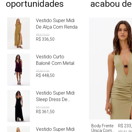
oportunidades
acabou de
Vestido Super Midi
De Alça Com Renda
R$
673
,
00
R$
336
,
50
Vestido Curto
Balonê Com Metal
R$
897
,
00
R$
448
,
50
Vestido Super Midi
Sleep Dress De
Cetim Com Metal
R$
723
,
00
R$
361
,
50
PP
P
M
Body Frente
R$ 233
Vestido Super Midi
Única Com
até
4
x d