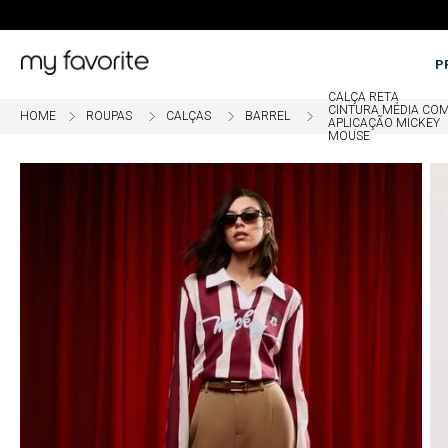
P
CALÇA RETA
CINTURA MÉDIA CO
ROUPAS
CALÇAS
BARREL
OME
5% OFF EM COMPRAS COM PI
APLICAÇÃO MICKEY
MOUSE