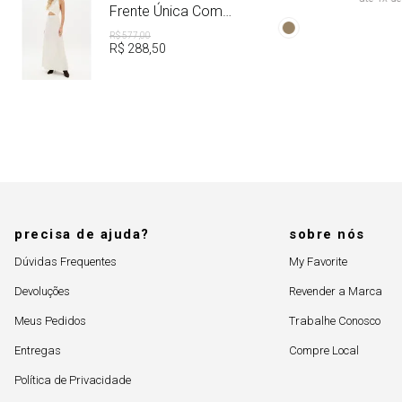
Aviamento
Frente Única Com
Linho
R$
577
,
00
R$
288
,
50
precisa de ajuda?
sobre nós
Dúvidas Frequentes
My Favorite
Devoluções
Revender a Marca
Meus Pedidos
Trabalhe Conosco
Entregas
Compre Local
Política de Privacidade