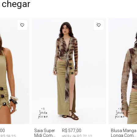
 chegar
G
PP
P
M
G
PP
P
,00
Saia Super
R$ 577,00
Blusa Manga
Midi Com
Longa Com
e
R$ 58,25
até
8
x de
R$ 72,12