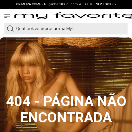
PRIMEIRA COMPRA | ganhe 10% cupom WELCOME. VER LOOKS >
FRETE GRÁTIS | em compras a partir de R$419. AMEI >
PIX | 5% off no pix à vista. APROVEITAR >
Qual look você procura na My?
404 - PÁGINA NÃO
ENCONTRADA