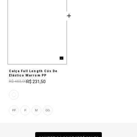
Calça Full Length Cós De
Elástico Marrom PP
R$ 231,50
R$ 463,00
PP
P
M
GG