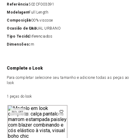
Referência
502CF003391
Modelagem
Full Length
Composição
100% viscose
Ocasião de Uso
CASUAL URBANO
Tipo Tecido
Diferenciados
Dimensões
cm
Complete o Look
Para completar selecione seu tamanho e adicione todas as peças ao
look
1 peças do look
50%
OFF