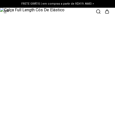
FRETE GRÁTIS | em compras a partir de R$419. AMEI >
PIX | 5% off no pix à vista. APROVEITAR >