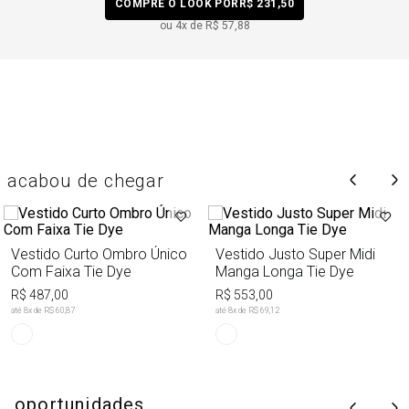
COMPRE O LOOK POR
R$ 231,50
ou
4
x de
R$ 57,88
acabou de chegar
Vestido Curto Ombro Único
Vestido Justo Super Midi
Com Faixa Tie Dye
Manga Longa Tie Dye
R$ 487,00
R$ 553,00
até
8
x de
R$ 60,87
até
8
x de
R$ 69,12
oportunidades