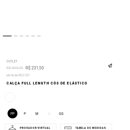
OUTLET
R$
231
,
50
R$
463
,
00
até 4x de R$ 57,87
CALÇA FULL LENGTH CÓS DE ELÁSTICO
PP
P
M
GG
G