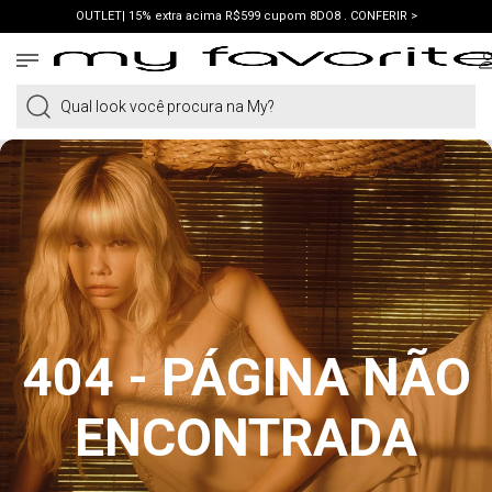
OUTLET| 15% extra acima R$599 cupom 8DO8 . CONFERIR >
PRIMEIRA COMPRA | ganhe 10% cupom WELCOME. VER LOOKS >
PIX | 5% off no pix à vista. APROVEITAR >
Qual look você procura na My?
404 - PÁGINA NÃO
ENCONTRADA