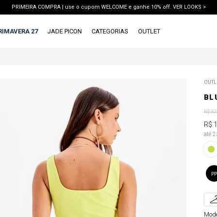
PRIMEIRA COMPRA | use o cupom WELCOME e ganhe 10% off. VER LOOKS >
PIX | 5% off no pix à vista. APROVEITAR >
RIMAVERA 27
JADE PICON
CATEGORIAS
OUTLET
TERMOS MAIS BUSCADOS
OUTL
1
º
vestido
BL
2
º
blusa
R$
32
3
º
calca jeans
R$
até 
4
º
calca
5
º
saia
6
º
conjunto
PP
7
º
short
8
º
blazer
Mode