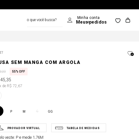
o que você busca?
ET
USA SEM MANGA COM ARGOLA
3
,
00
55%
OFF
145
,
35
2x de R$ 72,67
G
P
M
GG
lo veste:
P e mede 1,76M