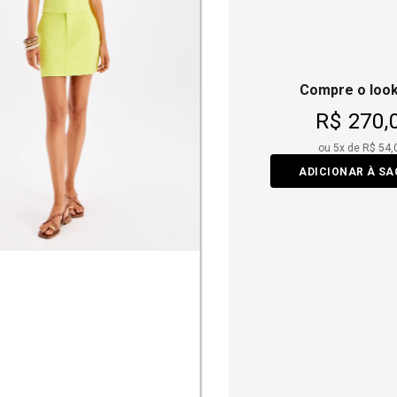
Compre o look
R$ 270,
ou
5
x de
R$ 54,
ADICIONAR À S