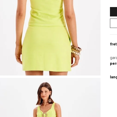
9
º
jaqueta
10
º
macacao
fret
gar
per
lan