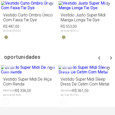
Vestido Curto Ombro Único
Vestido Justo Super Midi
Com Faixa Tie Dye
Manga Longa Tie Dye
R$ 487,00
R$ 553,00
até
8
x de
R$ 60,87
até
8
x de
R$ 69,12
oportunidades
50%
OFF
50%
OFF
Vestido Super Midi De Alça
Vestido Super Midi Sleep
Com Renda
Dress De Cetim Com Metal
R$ 336,50
R$ 361,50
R$ 673,00
R$ 723,00
até
6
x de
R$ 56,08
até
7
x de
R$ 51,64