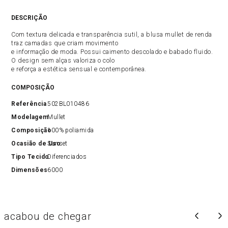
DESCRIÇÃO
Com textura delicada e transparência sutil, a blusa mullet de renda
traz camadas que criam movimento
e informação de moda. Possui caimento descolado e babado fluido.
O design sem alças valoriza o colo
e reforça a estética sensual e contemporânea.
COMPOSIÇÃO
Referência
502BL010486
Modelagem
Mullet
Composição
100% poliamida
Ocasião de Uso
Sunset
Tipo Tecido
Diferenciados
Dimensões
6000
acabou de chegar