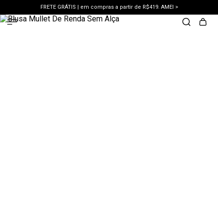
FRETE GRÁTIS | em compras a partir de R$419. AMEI >
PIX | 5% off no pix à vista. APROVEITAR >