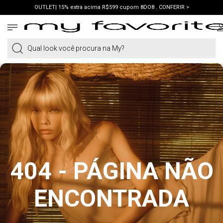
OUTLET| 15% extra acima R$599 cupom 8DO8 . CONFERIR >
PRIMEIRA COMPRA | ganhe 10% cupom WELCOME. VER LOOKS >
PIX | 5% off no pix à vista. APROVEITAR >
Qual look você procura na My?
404 - PÁGINA NÃO
ENCONTRADA