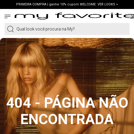
PRIMEIRA COMPRA | ganhe 10% cupom WELCOME. VER LOOKS >
FRETE GRÁTIS | em compras a partir de R$419. AMEI >
PIX | 5% off no pix à vista. APROVEITAR >
Qual look você procura na My?
404 - PÁGINA NÃO
ENCONTRADA