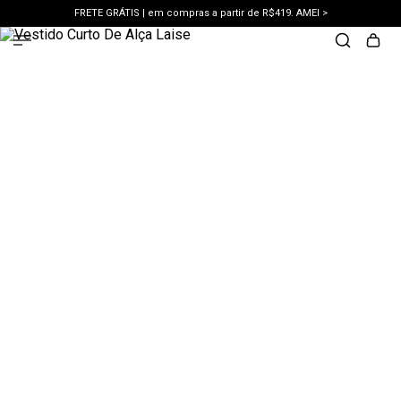
FRETE GRÁTIS | em compras a partir de R$419. AMEI >
PIX | 5% off no pix à vista. APROVEITAR >