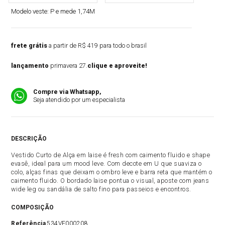
Modelo veste:
P e mede 1,74M
frete grátis
a partir de R$ 419 para todo o brasil
lançamento
primavera 27.
clique e aproveite!
Compre via Whatsapp,
Seja atendido por um especialista
DESCRIÇÃO
Vestido Curto de Alça em laise é fresh com caimento fluido e shape
evasê, ideal para um mood leve. Com decote em U que suaviza o
colo, alças finas que deixam o ombro leve e barra reta que mantém o
caimento fluido. O bordado laise pontua o visual, aposte com jeans
wide leg ou sandália de salto fino para passeios e encontros.
COMPOSIÇÃO
Referência
534VE000208