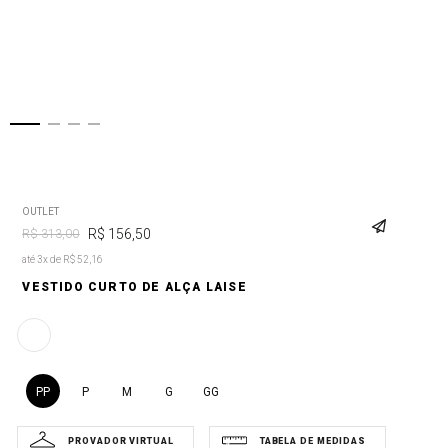
OUTLET
R$
156
,
50
R$
313
,
00
até 3x de R$ 52,16
VESTIDO CURTO DE ALÇA LAISE
PP
P
M
G
GG