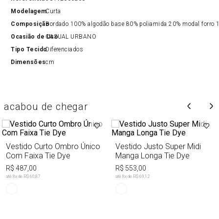
Modelagem
Curta
Composição
Bordado 100% algodão base 80% poliamida 20% modal forro 1
Ocasião de Uso
CASUAL URBANO
Tipo Tecido
Diferenciados
Dimensões
cm
acabou de chegar
Vestido Curto Ombro Único
Vestido Justo Super Midi
Com Faixa Tie Dye
Manga Longa Tie Dye
R$ 487,00
R$ 553,00
até
8
x de
R$ 60,87
até
8
x de
R$ 69,12