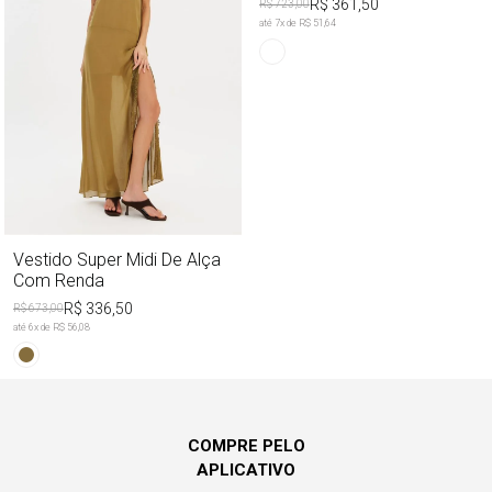
R$ 361,50
R$ 723,00
até
7
x de
R$ 51,64
Vestido Super Midi De Alça
Com Renda
R$ 336,50
R$ 673,00
até
6
x de
R$ 56,08
COMPRE PELO
APLICATIVO