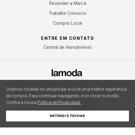
Revender a Marca
Trabalhe Conosco
Compre Local
ENTRE EM CONTATO
Central de Atendimento
Copyright © 2014-2026. Todos os direitos reservados. As fotos aqui veiculadas,
Usamos cookies no site pra dar a você uma melhor experiência
logotipo e marca são de propriedade de My. É vedada a sua reprodução, total ou
parcial. Indústria e Comércio de Confecções La Moda LTDA - CNPJ 79.653.119/0009-
de compra.
Para continuar navegando, é só clicar no botão.
70 – Acesso estadual Rio Maina, nº 1925 - Vila Macarini - Criciúma/SC.
Confira a nossa
Política de Privacidade.
ENTENDI E FECHAR
ADICIONAR À SACOLA