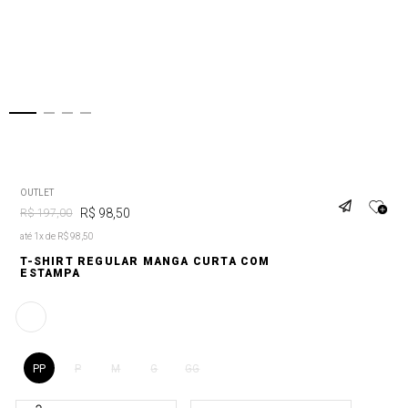
OUTLET
R$
98
,
50
R$
197
,
00
até 1x de R$ 98,50
T-SHIRT REGULAR MANGA CURTA COM
ESTAMPA
PP
P
M
G
GG