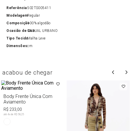
Referência
502TS005411
Modelagem
Regular
Composição
100% algodão
Ocasião de Uso
CASUAL URBANO
Tipo Tecido
Malha Leve
Dimensões
cm
acabou de chegar
Body Frente Única Com
Aviamento
R$ 233,00
até
4
x de
R$ 58,25