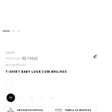
OUTLET
R$
124
,
65
R$
277
,
00
até 2x de R$ 62,32
T-SHIRT BABY LOOK COM BRILHOS
PP
P
M
G
GG