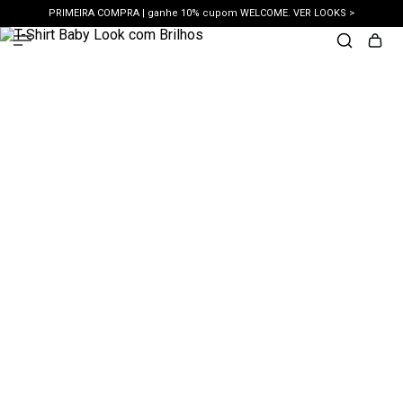
PRIMEIRA COMPRA | ganhe 10% cupom WELCOME. VER LOOKS >
PIX | 5% off no pix à vista. APROVEITAR >