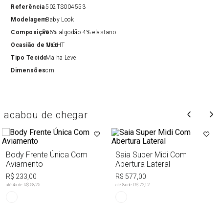
Referência
502TS004553
Modelagem
Baby Look
Composição
96% algodão 4% elastano
Ocasião de Uso
NIGHT
Tipo Tecido
Malha Leve
Dimensões
cm
acabou de chegar
Body Frente Única Com
Saia Super Midi Com
Aviamento
Abertura Lateral
R$ 233,00
R$ 577,00
até
4
x de
R$ 58,25
até
8
x de
R$ 72,12