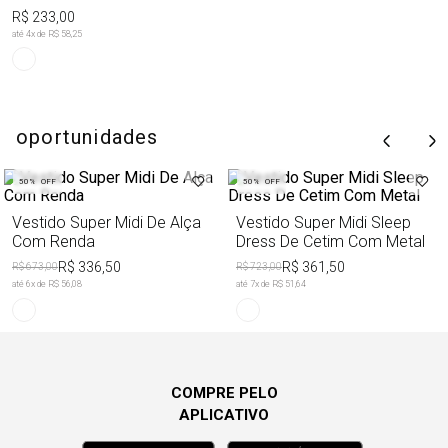
R$ 233,00
até
4
x de
R$ 58,25
oportunidades
50%
OFF
50%
OFF
Vestido Super Midi De Alça
Vestido Super Midi Sleep
Com Renda
Dress De Cetim Com Metal
R$ 336,50
R$ 361,50
R$ 673,00
R$ 723,00
até
6
x de
R$ 56,08
até
7
x de
R$ 51,64
COMPRE PELO
APLICATIVO