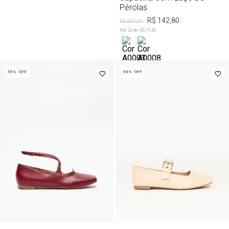
Pérolas
R$ 142,80
R$ 357,00
Até
2
x de
R$ 71,40
55%
OFF
55%
OFF