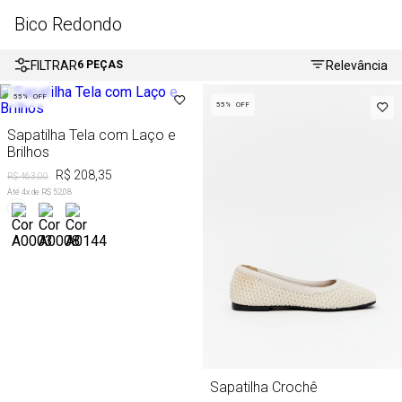
Bico Redondo
FILTRAR
Relevância
6
PEÇAS
55%
OFF
55%
OFF
Sapatilha Tela com Laço e
Brilhos
R$ 208,35
R$ 463,00
Até
4
x de
R$ 52,08
Sapatilha Crochê