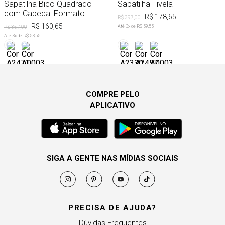
Sapatilha Bico Quadrado
Sapatilha Fivela
com Cabedal Formato
R$ 178,65
R$ 397,00
Coração
R$ 160,65
Até
3
x de
R$ 59,55
R$ 357,00
Até
3
x de
R$ 53,55
COMPRE PELO
APLICATIVO
SIGA A GENTE NAS MÍDIAS SOCIAIS
PRECISA DE AJUDA?
Dúvidas Frequentes