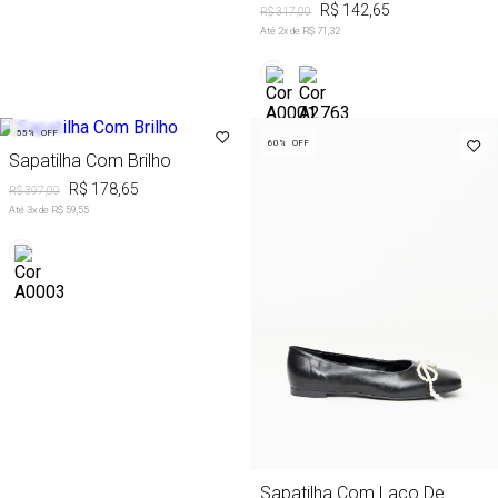
R$ 142,65
R$ 317,00
Até
2
x de
R$ 71,32
55%
OFF
60%
OFF
Sapatilha Com Brilho
R$ 178,65
R$ 397,00
Até
3
x de
R$ 59,55
Sapatilha Com Laço De