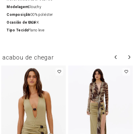
Modelagem
Slouchy
Composição
100% poliéster
Ocasião de Uso
WORK
Tipo Tecido
Plano leve
acabou de chegar