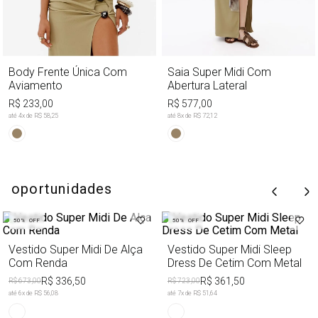
Body Frente Única Com
Saia Super Midi Com
Aviamento
Abertura Lateral
R$ 233,00
R$ 577,00
até
4
x de
R$ 58,25
até
8
x de
R$ 72,12
oportunidades
50%
OFF
50%
OFF
Vestido Super Midi De Alça
Vestido Super Midi Sleep
Com Renda
Dress De Cetim Com Metal
R$ 336,50
R$ 361,50
R$ 673,00
R$ 723,00
até
6
x de
R$ 56,08
até
7
x de
R$ 51,64