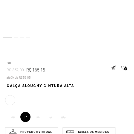
OUTLET
R$
165
,
15
R$
367
,
00
até 3x de R$ 55,05
CALÇA SLOUCHY CINTURA ALTA
P
PP
M
G
GG