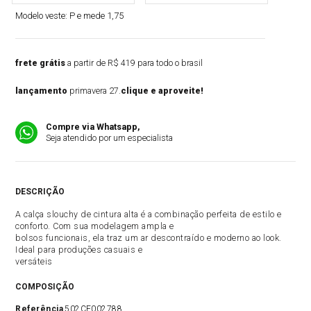
Modelo veste:
P e mede 1,75
frete grátis
a partir de R$ 419 para todo o brasil
lançamento
primavera 27.
clique e aproveite!
Compre via Whatsapp,
Seja atendido por um especialista
DESCRIÇÃO
A calça slouchy de cintura alta é a combinação perfeita de estilo e
conforto. Com sua modelagem ampla e
bolsos funcionais, ela traz um ar descontraído e moderno ao look.
Ideal para produções casuais e
versáteis
COMPOSIÇÃO
Referência
502CF002788