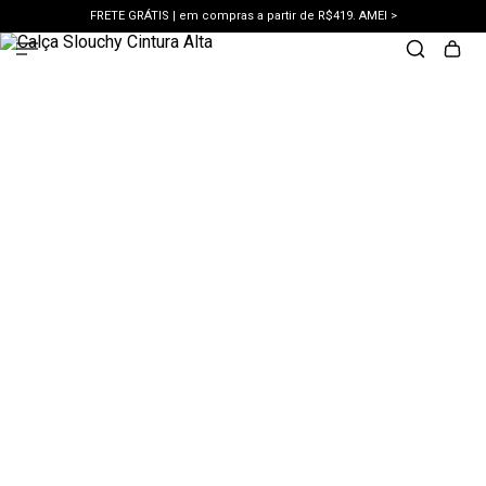
FRETE GRÁTIS | em compras a partir de R$419. AMEI >
PIX | 5% off no pix à vista. APROVEITAR >