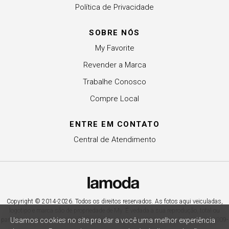
Política de Privacidade
SOBRE NÓS
My Favorite
Revender a Marca
Trabalhe Conosco
Compre Local
ENTRE EM CONTATO
Central de Atendimento
Copyright © 2014-2026. Todos os direitos reservados. As fotos aqui veiculadas,
logotipo e marca são de propriedade de My. É vedada a sua reprodução, total ou
parcial. Indústria e Comércio de Confecções La Moda LTDA - CNPJ 79.653.119/0009-
Usamos cookies no site pra dar a você uma melhor experiência
70 – Acesso estadual Rio Maina, nº 1925 - Vila Macarini - Criciúma/SC.