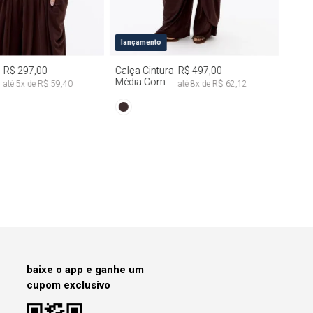
M
G
PP
P
M
G
lançamento
R$ 297,00
Calça Cintura
R$ 497,00
Média Com
até
5
x de
R$ 59,40
até
8
x de
R$ 62,12
Drapeado
baixe o app e ganhe um
cupom exclusivo