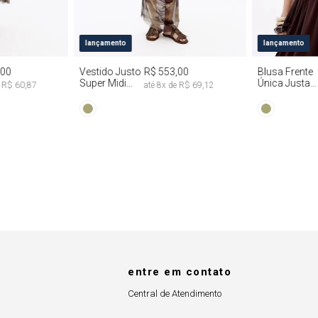
G
PP
P
M
G
PP
P
lançamento
lançamento
,00
Vestido Justo
R$ 553,00
Blusa Frente
Super Midi
Única Justa
e
R$ 60,87
até
8
x de
R$ 69,12
Manga Longa
Tie Dye
Tie Dye
entre em contato
Central de Atendimento