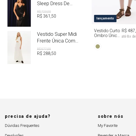
Sleep Dress De
Cetim Com Metal
R$
723
,
00
R$
361
,
50
PP
P
M
lançamento
Vestido Curto
R$ 487
Vestido Super Midi
Ombro Único
até
8
x d
Com Faixa Tie
Frente Única Com
Dye
Linho
R$
577
,
00
R$
288
,
50
precisa de ajuda?
sobre nós
Dúvidas Frequentes
My Favorite
Devoluções
Revender a Marca