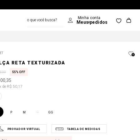
o que você busca?
ET
LÇA RETA TEXTURIZADA
3
,
00
55%
OFF
100
,
35
2x de R$ 50,17
G
P
M
GG