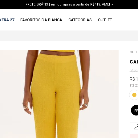
FRETE GRÁTIS | em compras a partir de R$419. AMEI >
PIX | 5% off no pix à vista. APROVEITAR >
VERA 27
FAVORITOS DA BIANCA
CATEGORIAS
OUTLET
TERMOS MAIS BUSCADOS
OUTL
1
º
vestido
CA
2
º
blusa
R$
22
3
º
calca jeans
R$
até 
4
º
calca
5
º
saia
6
º
conjunto
PP
7
º
short
8
º
jaqueta