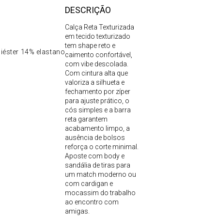
DESCRIÇÃO
Calça Reta Texturizada
em tecido texturizado
tem shape reto e
iéster 14% elastano
caimento confortável,
com vibe descolada.
Com cintura alta que
valoriza a silhueta e
fechamento por zíper
para ajuste prático, o
cós simples e a barra
reta garantem
acabamento limpo, a
ausência de bolsos
reforça o corte minimal.
Aposte com body e
sandália de tiras para
um match moderno ou
com cardigan e
mocassim do trabalho
ao encontro com
amigas.