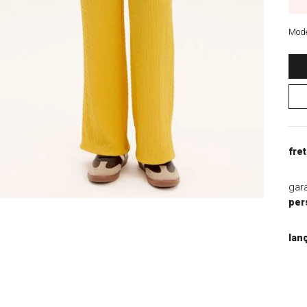
9
º
blazer
10
º
casaco
Mode
fret
gar
per
lan