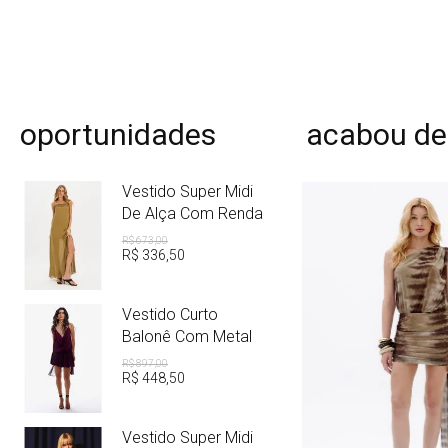
oportunidades
acabou de
Vestido Super Midi
De Alça Com Renda
R$
673
,
00
R$
336
,
50
Vestido Curto
Balonê Com Metal
R$
897
,
00
R$
448
,
50
Vestido Super Midi