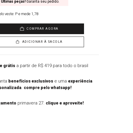
Últimas peças!
Garanta seu pedido.
lo veste:
P e mede 1,78
COMPRAR AGORA
ADICIONAR À SACOLA
a partir de R$ 419 para todo o brasil
e grátis
anta
e uma
benefícios exclusivos
experiência
.
sonalizada
compre pelo whatsapp!
primavera 27.
çamento
clique e aproveite!