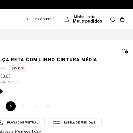
o que você busca?
ET
LÇA RETA COM LINHO CINTURA MÉDIA
7
,
00
55%
OFF
160
,
65
3x de R$ 53,55
M
G
GG
P
lo veste:
P e mede 1,68M