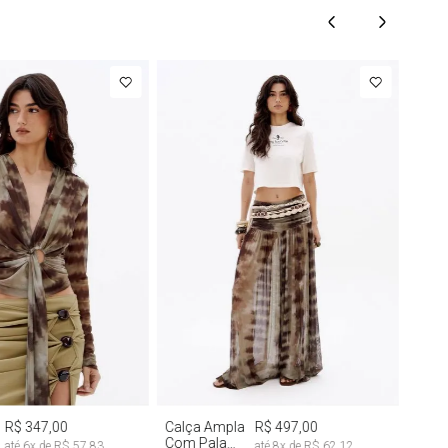
M
G
G
R$ 347,00
Calça Ampla
R$ 497,00
Com Pala
até
6
x de
R$ 57,83
até
8
x de
R$ 62,12