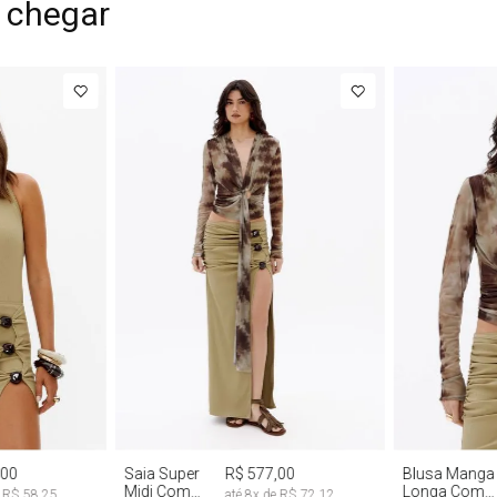
 chegar
G
PP
P
M
G
PP
P
,00
Saia Super
R$ 577,00
Blusa Manga
Midi Com
Longa Com
e
R$ 58,25
até
8
x de
R$ 72,12