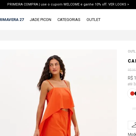
PRIMEIRA COMPRA | use o cupom WELCOME e ganhe 10% off. VER LOOKS >
PIX | 5% off no pix à vista. APROVEITAR >
RIMAVERA 27
JADE PICON
CATEGORIAS
OUTLET
TERMOS MAIS BUSCADOS
OUTL
1
º
vestido
CA
2
º
blusa
R$
35
3
º
calca jeans
R$
até 
4
º
calca
5
º
saia
6
º
conjunto
PP
7
º
short
8
º
blazer
Mode