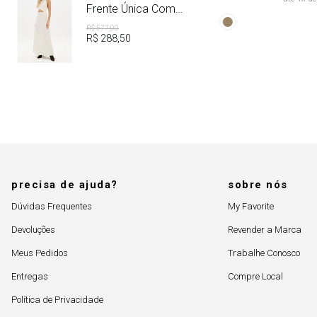
Aviamento
Frente Única Com
Linho
R$
577
,
00
R$
288
,
50
precisa de ajuda?
sobre nós
Dúvidas Frequentes
My Favorite
Devoluções
Revender a Marca
Meus Pedidos
Trabalhe Conosco
Entregas
Compre Local
Política de Privacidade