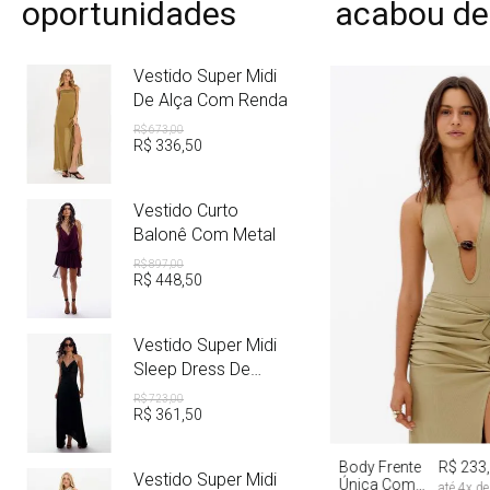
oportunidades
acabou de
Vestido Super Midi
De Alça Com Renda
R$
673
,
00
R$
336
,
50
Vestido Curto
Balonê Com Metal
R$
897
,
00
R$
448
,
50
Vestido Super Midi
Sleep Dress De
Cetim Com Metal
R$
723
,
00
R$
361
,
50
PP
P
M
Body Frente
R$ 233
Vestido Super Midi
Única Com
até
4
x d