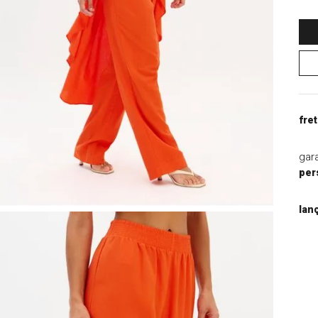
9
º
jaqueta
10
º
macacao
fret
gar
per
lan