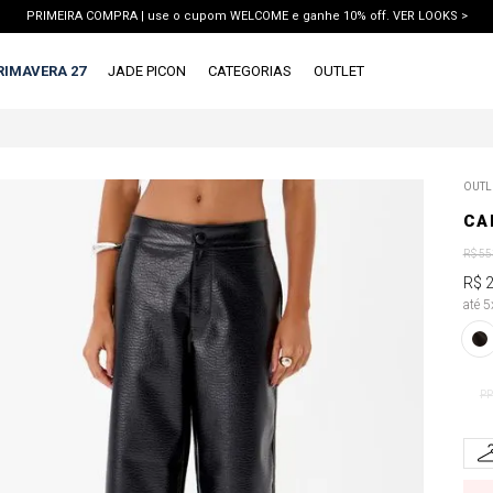
PRIMEIRA COMPRA | use o cupom WELCOME e ganhe 10% off. VER LOOKS >
PIX | 5% off no pix à vista. APROVEITAR >
RIMAVERA 27
JADE PICON
CATEGORIAS
OUTLET
TERMOS MAIS BUSCADOS
OUTL
1
º
vestido
CA
2
º
blusa
R$
55
3
º
calca jeans
R$
até 
4
º
calca
5
º
saia
6
º
short
PP
7
º
conjunto
8
º
jaqueta