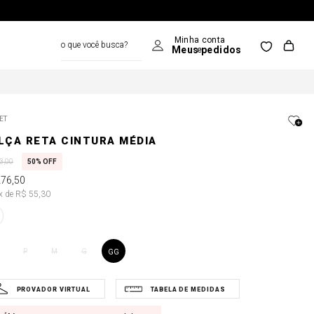
o que você busca?
ET
LÇA RETA CINTURA MÉDIA
3
,
00
50%
OFF
276
,
50
5x de R$ 55,30
P
M
G
GG