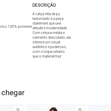
DESCRIÇÃO
A calça reta de pu
texturizado é a peça
statement que une
olso 100% poliéster
atitude e modernidade.
Com cintura média e
caimento descolado, ela
oferece um visual
autêntico e poderoso,
com o toque urbano
que o material traz.
 chegar