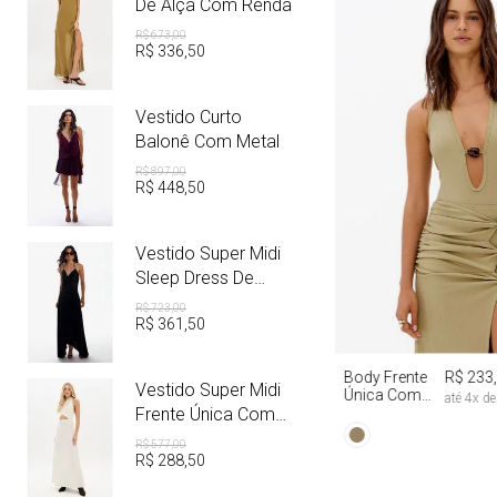
De Alça Com Renda
R$
673
,
00
R$
336
,
50
Vestido Curto
Balonê Com Metal
R$
897
,
00
R$
448
,
50
Vestido Super Midi
Sleep Dress De
Cetim Com Metal
R$
723
,
00
R$
361
,
50
PP
P
M
Body Frente
R$ 233
Vestido Super Midi
Única Com
até
4
x d
Aviamento
Frente Única Com
Linho
R$
577
,
00
R$
288
,
50