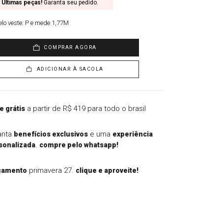
Últimas peças!
Garanta seu pedido.
lo veste:
P e mede 1,77M
COMPRAR AGORA
ADICIONAR À SACOLA
a partir de R$ 419 para todo o brasil
e grátis
anta
e uma
benefícios exclusivos
experiência
.
sonalizada
compre pelo whatsapp!
primavera 27.
çamento
clique e aproveite!