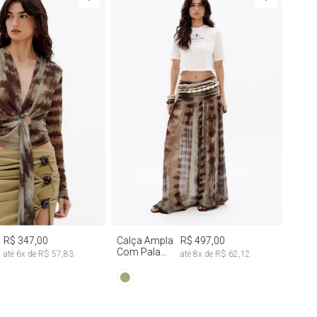
M
G
M
G
R$ 347,00
Calça Ampla
R$ 497,00
Com Pala
até
6
x de
R$ 57,83
até
8
x de
R$ 62,12
Franzida Tie
Dye