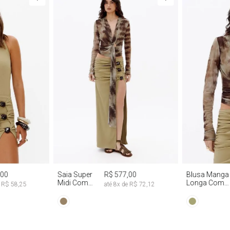
G
PP
P
M
G
PP
P
,00
Saia Super
R$ 577,00
Blusa Manga
Midi Com
Longa Com
e
R$ 58,25
até
8
x de
R$ 72,12
Abertura
Faixa Fixa Tie
Lateral
Dye