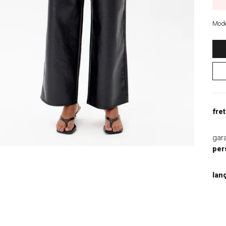
9
º
blazer
10
º
macacao
Mode
fret
gar
per
lan