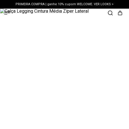
PRIMEIRA COMPRA | ganhe 10% cupom WELCOME. VER LOOKS >
PIX | 5% off no pix à vista. APROVEITAR >