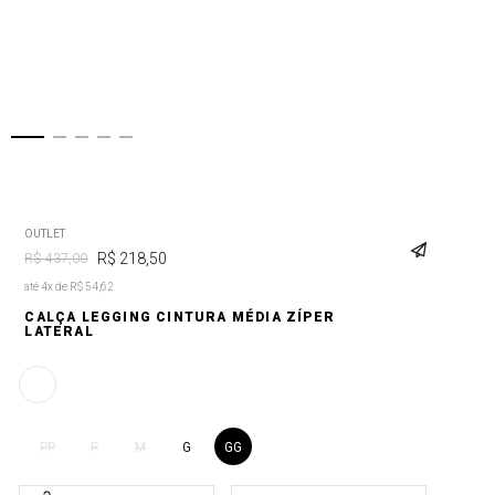
OUTLET
R$
218
,
50
R$
437
,
00
até 4x de R$ 54,62
CALÇA LEGGING CINTURA MÉDIA ZÍPER
LATERAL
G
GG
PP
P
M