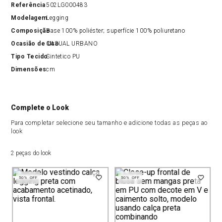
Referência
502LG000483
Modelagem
Legging
Composição
Base 100% poliéster; superfície 100% poliuretano
Ocasião de Uso
CASUAL URBANO
Tipo Tecido
Sintetico PU
Dimensões
cm
Complete o Look
Para completar selecione seu tamanho e adicione todas as peças ao
look
2 peças do look
50%
OFF
50%
OFF