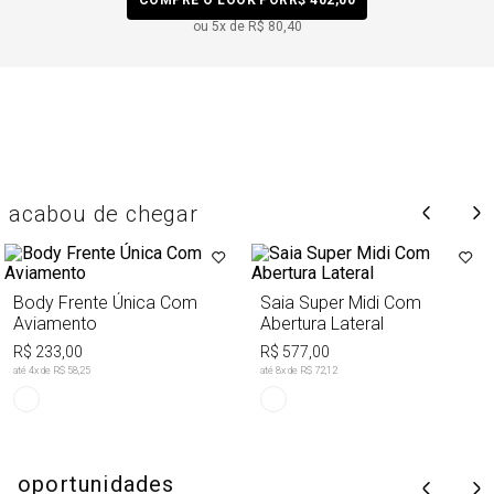
ou
5
x de
R$ 80,40
acabou de chegar
Body Frente Única Com
Saia Super Midi Com
Aviamento
Abertura Lateral
R$ 233,00
R$ 577,00
até
4
x de
R$ 58,25
até
8
x de
R$ 72,12
oportunidades