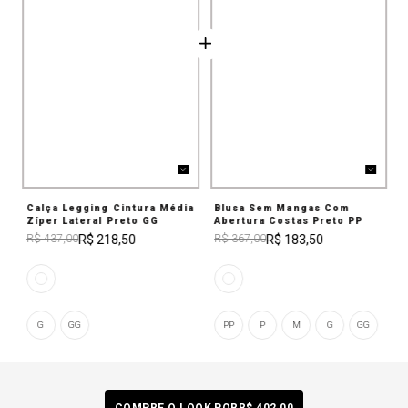
Calça Legging Cintura Média
Blusa Sem Mangas Com
Zíper Lateral Preto GG
Abertura Costas Preto PP
R$ 218,50
R$ 183,50
R$ 437,00
R$ 367,00
G
GG
PP
P
M
G
GG
COMPRE O LOOK POR
R$ 402,00