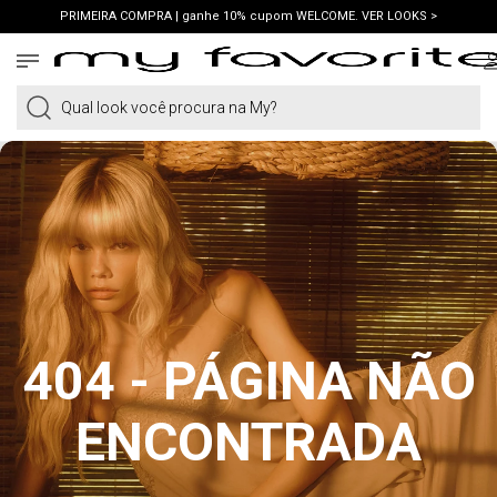
PRIMEIRA COMPRA | ganhe 10% cupom WELCOME. VER LOOKS >
FRETE GRÁTIS | em compras a partir de R$419. AMEI >
PIX | 5% off no pix à vista. APROVEITAR >
Qual look você procura na My?
404 - PÁGINA NÃO
ENCONTRADA