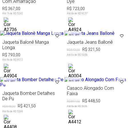
Com Amarração
Dye
R$ 367,00
R$ 723,00
Até
7
x de
R$ 52,42
Até
8
x de
R$ 90,37
50%
OFF
Jaqueta Balonê Manga
Jaqueta Jeans Ballonê
Longa
R$ 321,50
R$ 643,00
R$ 793,00
Até
6
x de
R$ 53,58
Até
8
x de
R$ 99,12
50%
OFF
50%
OFF
Casaco Alongado Com
Jaqueta Bomber Detalhes
Faixa
De Pu
R$ 448,50
R$ 897,00
R$ 421,50
R$ 843,00
Até
8
x de
R$ 56,06
Até
8
x de
R$ 52,68