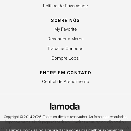
Política de Privacidade
SOBRE NÓS
My Favorite
Revender a Marca
Trabalhe Conosco
Compre Local
ENTRE EM CONTATO
Central de Atendimento
Copyright © 2014-2026. Todos os direitos reservados. As fotos aqui veiculadas,
logotipo e marca são de propriedade de My. É vedada a sua reprodução, total ou
parcial. Indústria e Comércio de Confecções La Moda LTDA - CNPJ 79.653.119/0009-
Usamos cookies no site pra dar a você uma melhor experiência