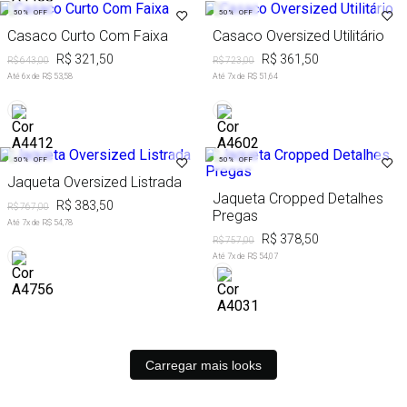
50%
OFF
50%
OFF
Casaco Curto Com Faixa
Casaco Oversized Utilitário
R$ 321,50
R$ 361,50
R$ 643,00
R$ 723,00
Até
6
x de
R$ 53,58
Até
7
x de
R$ 51,64
50%
OFF
50%
OFF
Jaqueta Oversized Listrada
Jaqueta Cropped Detalhes
R$ 383,50
R$ 767,00
Pregas
Até
7
x de
R$ 54,78
R$ 378,50
R$ 757,00
Até
7
x de
R$ 54,07
Carregar mais looks