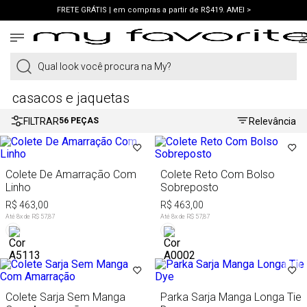
FRETE GRÁTIS | em compras a partir de R$419. AMEI >
PIX | 5% off no pix à vista. APROVEITAR >
Qual look você procura na My?
casacos e jaquetas
FILTRAR
Relevância
56
PEÇAS
Colete De Amarração Com
Colete Reto Com Bolso
Linho
Sobreposto
R$ 463,00
R$ 463,00
Até
8
x de
R$ 57,87
Até
8
x de
R$ 57,87
Colete Sarja Sem Manga
Parka Sarja Manga Longa Tie