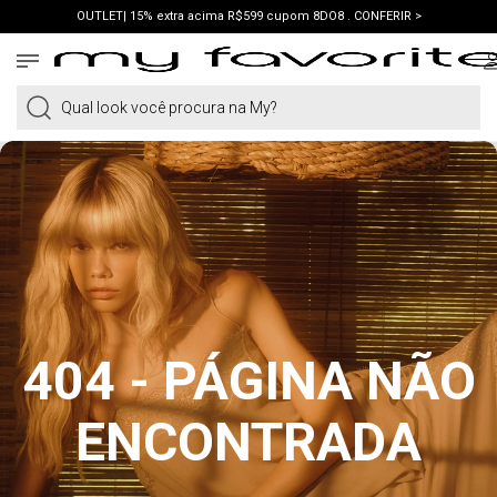
OUTLET| 15% extra acima R$599 cupom 8DO8 . CONFERIR >
PRIMEIRA COMPRA | ganhe 10% cupom WELCOME. VER LOOKS >
PIX | 5% off no pix à vista. APROVEITAR >
Qual look você procura na My?
404 - PÁGINA NÃO
ENCONTRADA