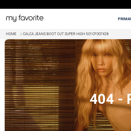
PRIMA
HOME
CALCA JEANS BOOT CUT SUPER HIGH 501CF007428
OME
5% OFF EM COMPRAS COM PI
404 -