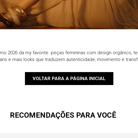
9
º
blazer
10
º
casaco
rno 2026 da my favorite. peças femininas com design orgânico, te
eans e mais looks que traduzem autenticidade, movimento e trans
VOLTAR PARA A PÁGINA INICIAL
RECOMENDAÇÕES PARA VOCÊ