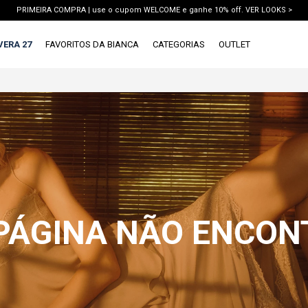
PRIMEIRA COMPRA | use o cupom WELCOME e ganhe 10% off. VER LOOKS >
FRETE GRÁTIS | em compras a partir de R$419. AMEI >
VERA 27
FAVORITOS DA BIANCA
CATEGORIAS
OUTLET
PIX | 5% off no pix à vista. APROVEITAR >
X
1ª DEVOLUÇÃO GRÁTIS
TERMOS MAIS BUSCADOS
1
º
vestido
2
º
blusa
3
º
calca jeans
4
º
calca
5
º
saia
 PÁGINA NÃO ENCO
6
º
short
7
º
conjunto
8
º
jaqueta