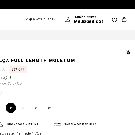
o que você busca?
ET
LÇA FULL LENGTH MOLETOM
7
,
00
50%
OFF
173
,
50
3x de R$ 57,83
M
P
G
GG
lo veste:
P e mede 1,75m