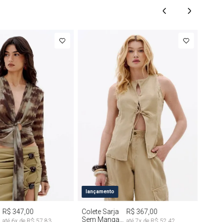
M
G
PP
P
M
G
lançamento
R$ 347,00
Colete Sarja
R$ 367,00
Sem Manga
até
6
x de
R$ 57,83
até
7
x de
R$ 52,42