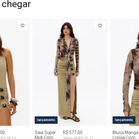
 chegar
G
PP
P
M
G
PP
P
lançamento
lançamento
,00
Saia Super
R$ 577,00
Blusa Manga
Midi Com
Longa Com
e
R$ 58,25
até
8
x de
R$ 72,12