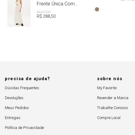
Aviamento
Frente Única Com
Linho
R$
577
,
00
R$
288
,
50
precisa de ajuda?
sobre nós
Dúvidas Frequentes
My Favorite
Devoluções
Revender a Marca
Meus Pedidos
Trabalhe Conosco
Entregas
Compre Local
Política de Privacidade