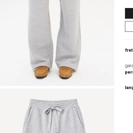
9
º
blazer
10
º
macacao
fret
gar
per
lan