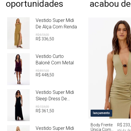
oportunidades
acabou de
Vestido Super Midi
De Alça Com Renda
R$
673
,
00
R$
336
,
50
Vestido Curto
Balonê Com Metal
R$
897
,
00
R$
448
,
50
Vestido Super Midi
Sleep Dress De
Cetim Com Metal
R$
723
,
00
R$
361
,
50
PP
P
M
lançamento
Body Frente
R$ 233
Vestido Super Midi
Única Com
até
4
x d