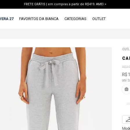
FRETE GRÁTIS | em compras a partir de R$419. AMEI >
PIX | 5% off no pix à vista. APROVEITAR >
VERA 27
FAVORITOS DA BIANCA
CATEGORIAS
OUTLET
TERMOS MAIS BUSCADOS
OUTL
1
º
vestido
CA
2
º
blusa
R$
34
3
º
calca jeans
R$
até 
4
º
calca
5
º
saia
6
º
short
PP
7
º
conjunto
8
º
jaqueta
Mode