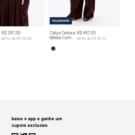
M
G
PP
P
M
G
lançamento
R$ 297,00
Calça Cintura
R$ 497,00
Média Com
até
5
x de
R$ 59,40
até
8
x de
R$ 62,12
Drapeado
baixe o app e ganhe um
cupom exclusivo