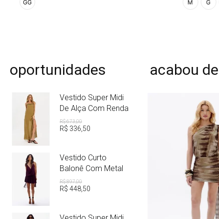
GG
M
G
oportunidades
acabou de
Vestido Super Midi
De Alça Com Renda
R$
673
,
00
R$
336
,
50
Vestido Curto
Balonê Com Metal
R$
897
,
00
R$
448
,
50
Vestido Super Midi