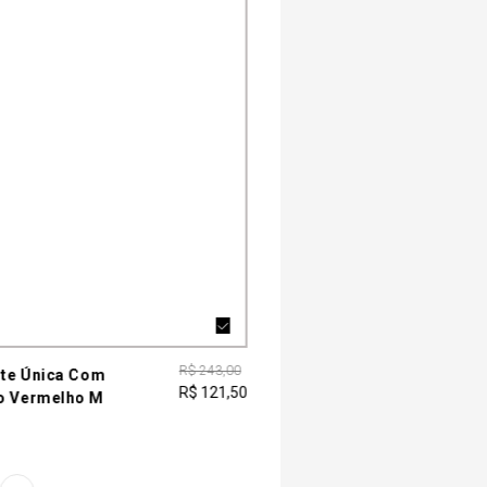
R$ 243,00
nte Única Com
R$ 121,50
o Vermelho M