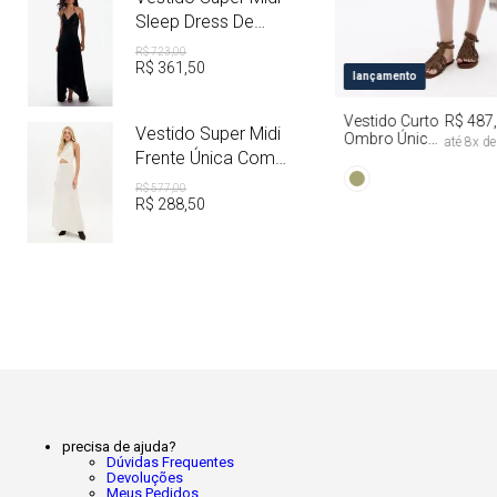
Sleep Dress De
Cetim Com Metal
R$
723
,
00
R$
361
,
50
PP
P
M
lançamento
Vestido Curto
R$ 487
Vestido Super Midi
Ombro Único
até
8
x d
Com Faixa Tie
Frente Única Com
Dye
Linho
R$
577
,
00
R$
288
,
50
precisa de ajuda?
Dúvidas Frequentes
Devoluções
Meus Pedidos