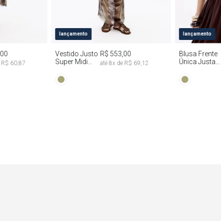
G
PP
P
M
G
PP
P
lançamento
lançamento
,00
Vestido Justo
R$ 553,00
Blusa Frente
Super Midi
Única Justa
e
R$ 60,87
até
8
x de
R$ 69,12
Manga Longa
Tie Dye
Tie Dye