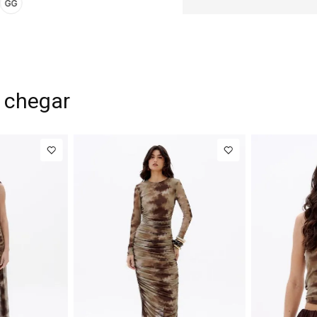
GG
 chegar