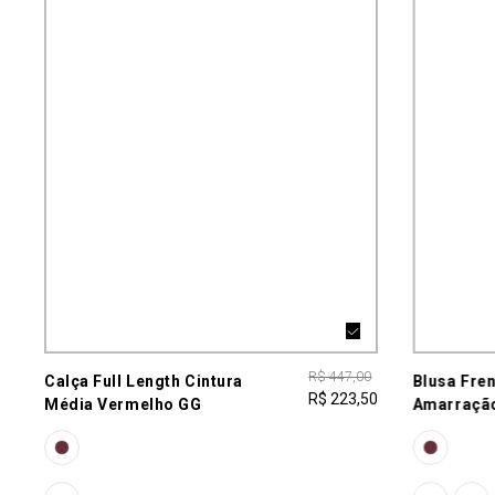
R$ 447,00
Calça Full Length Cintura
Blusa Fre
R$ 223,50
Média Vermelho GG
Amarraçã