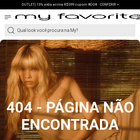
OUTLET| 15% extra acima R$599 cupom 8DO8 . CONFERIR >
PRIMEIRA COMPRA | ganhe 10% cupom WELCOME. VER LOOKS >
PIX | 5% off no pix à vista. APROVEITAR >
Qual look você procura na My?
404 - PÁGINA NÃO
ENCONTRADA