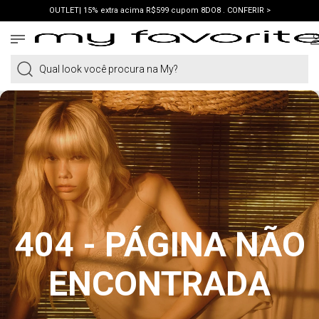
OUTLET| 15% extra acima R$599 cupom 8DO8 . CONFERIR >
PRIMEIRA COMPRA | ganhe 10% cupom WELCOME. VER LOOKS >
PIX | 5% off no pix à vista. APROVEITAR >
Qual look você procura na My?
404 - PÁGINA NÃO
ENCONTRADA