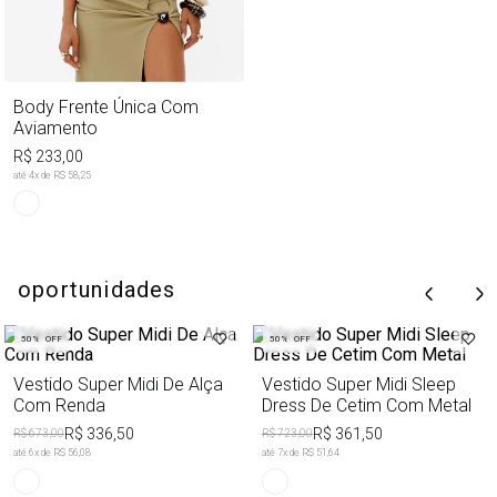
Body Frente Única Com
Aviamento
R$ 233,00
até
4
x de
R$ 58,25
oportunidades
50%
OFF
50%
OFF
Vestido Super Midi De Alça
Vestido Super Midi Sleep
Com Renda
Dress De Cetim Com Metal
R$ 336,50
R$ 361,50
R$ 673,00
R$ 723,00
até
6
x de
R$ 56,08
até
7
x de
R$ 51,64