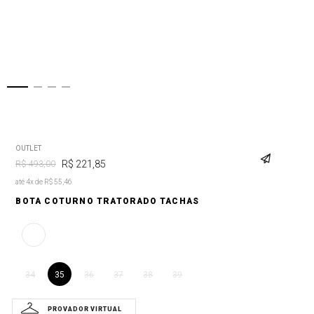
OUTLET
R$
221
,
85
R$
493
,
00
até 4x de R$ 55,46
BOTA COTURNO TRATORADO TACHAS
35
34
36
37
38
39