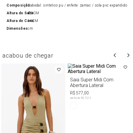
Composição
Cabedal: sintetico pu / enfeite: zamac / sola pvc expandido
Altura do Salto
4,9CM
Altura do Cano
14CM
Dimensões
cm
acabou de chegar
Saia Super Midi Com
Abertura Lateral
R$ 577,00
até
8
x de
R$ 72,12