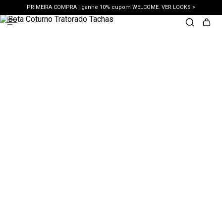
PRIMEIRA COMPRA | ganhe 10% cupom WELCOME. VER LOOKS >
PIX | 5% off no pix à vista. APROVEITAR >