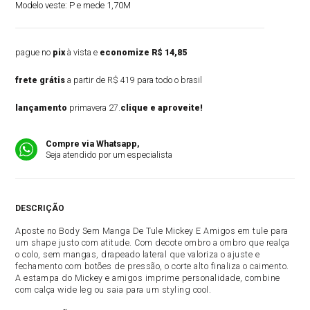
Modelo veste:
P e mede 1,70M
pague no
pix
à vista e
economize R$ 14,85
frete grátis
a partir de R$ 419 para todo o brasil
lançamento
primavera 27.
clique e aproveite!
Compre via Whatsapp,
Seja atendido por um especialista
DESCRIÇÃO
Aposte no Body Sem Manga De Tule Mickey E Amigos em tule para
um shape justo com atitude. Com decote ombro a ombro que realça
o colo, sem mangas, drapeado lateral que valoriza o ajuste e
fechamento com botões de pressão, o corte alto finaliza o caimento.
A estampa do Mickey e amigos imprime personalidade, combine
com calça wide leg ou saia para um styling cool.