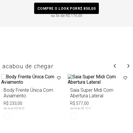
COMPRE O LOOK POR
R$ 850,00
ou
5
x de
R$ 170,00
acabou de chegar
Body Frente Única Com
Saia Super Midi Com
Aviamento
Abertura Lateral
R$ 233,00
R$ 577,00
até
4
x de
R$ 58,25
até
8
x de
R$ 72,12