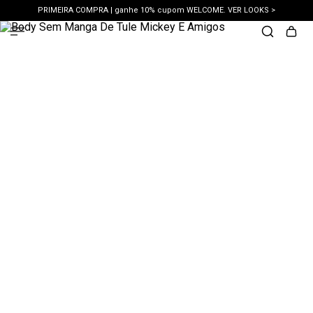
PRIMEIRA COMPRA | ganhe 10% cupom WELCOME. VER LOOKS >
PIX | 5% off no pix à vista. APROVEITAR >