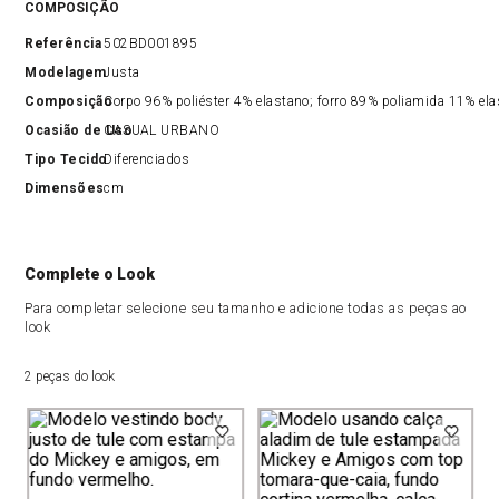
COMPOSIÇÃO
Referência
502BD001895
Modelagem
Justa
Composição
Corpo 96% poliéster 4% elastano; forro 89% poliamida 11% el
Ocasião de Uso
CASUAL URBANO
Tipo Tecido
Diferenciados
Dimensões
cm
Complete o Look
Para completar selecione seu tamanho e adicione todas as peças ao
look
2 peças do look