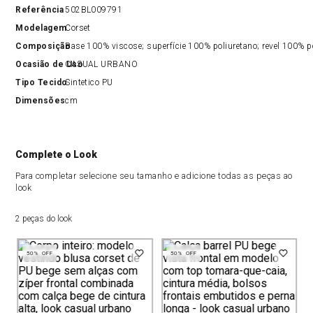
Referência
502BL009791
Modelagem
Corset
Composição
Base 100% viscose; superfície 100% poliuretano; revel 100% po
Ocasião de Uso
CASUAL URBANO
Tipo Tecido
Sintetico PU
Dimensões
cm
Complete o Look
Para completar selecione seu tamanho e adicione todas as peças ao
look
2 peças do look
50%
OFF
50%
OFF