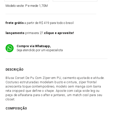
Modelo veste:
P e mede 1,70M
frete grátis
a partir de R$ 419 para todo o brasil
lançamento
primavera 27.
clique e aproveite!
Compre via Whatsapp,
Seja atendido por um especialista
DESCRIÇÃO
Blusa Corset De Pu Com Zíper em PU, caimento ajustado e atitude.
Costuras estruturadas modelam busto e cintura, zíper frontal
acrescenta toque contemporâneo, modelo sem manga com barra
reta cropped que define o shape. Aposte com calça wide leg ou
peça de alfaiataria para o after e jantares, um match cool para seu
closet.
COMPOSIÇÃO