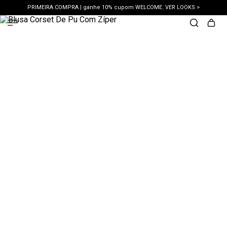
PRIMEIRA COMPRA | ganhe 10% cupom WELCOME. VER LOOKS >
PIX | 5% off no pix à vista. APROVEITAR >