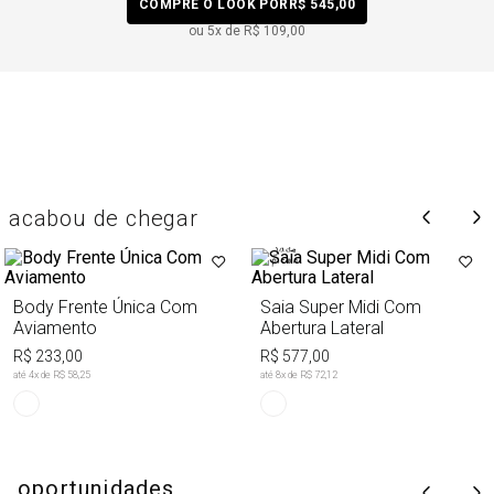
COMPRE O LOOK POR
R$ 545,00
ou
5
x de
R$ 109,00
acabou de chegar
Body Frente Única Com
Saia Super Midi Com
Aviamento
Abertura Lateral
R$ 233,00
R$ 577,00
até
4
x de
R$ 58,25
até
8
x de
R$ 72,12
oportunidades