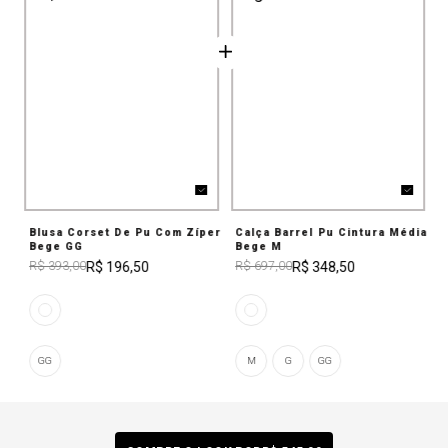
Blusa Corset De Pu Com Zíper
Calça Barrel Pu Cintura Média
Bege GG
Bege M
R$ 196,50
R$ 348,50
R$ 393,00
R$ 697,00
GG
M
G
GG