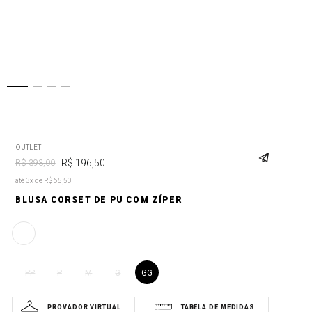
OUTLET
R$
196
,
50
R$
393
,
00
até 3x de R$ 65,50
BLUSA CORSET DE PU COM ZÍPER
GG
PP
P
M
G